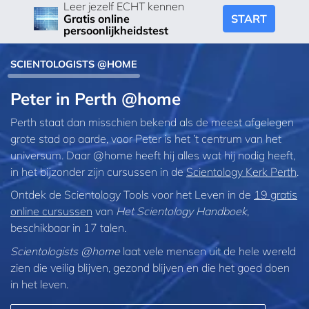
Leer jezelf ECHT kennen
START
Gratis online
persoonlijkheidstest
SCIENTOLOGISTS @HOME
Peter in Perth @home
Perth staat dan misschien bekend als de meest afgelegen
grote stad op aarde, voor Peter is het ’t centrum van het
universum. Daar @home heeft hij alles wat hij nodig heeft,
in het bijzonder zijn cursussen in de
Scientology Kerk Perth
.
Ontdek de Scientology Tools voor het Leven in de
19 gratis
online cursussen
van
Het Scientology Handboek
,
beschikbaar in 17 talen.
Scientologists @home
laat vele mensen uit de hele wereld
zien die veilig blijven, gezond blijven en die het goed doen
in het leven.