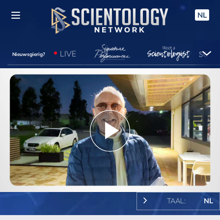
NL
LIVE
Nieuwsgierig?
Play
Video
TAAL:
NL