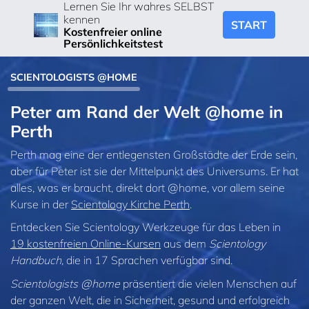
Lernen Sie Ihr wahres SELBST
kennen
START
Kostenfreier online
Persönlichkeitstest
SCIENTOLOGISTS @HOME
Peter am Rand der Welt @home in
Perth
Perth mag eine der entlegensten Großstädte der Erde sein,
aber für Peter ist sie der Mittelpunkt des Universums. Er hat
alles, was er braucht, direkt dort @home, vor allem seine
Kurse in der
Scientology Kirche Perth
.
Entdecken Sie Scientology Werkzeuge für das Leben in
19 kostenfreien Online‑Kursen
aus dem
Scientology
Handbuch
, die in 17 Sprachen verfügbar sind.
Scientologists @home
präsentiert die vielen Menschen auf
der ganzen Welt, die in Sicherheit, gesund und erfolgreich