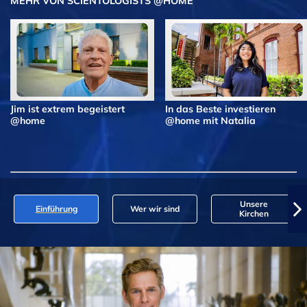
MEHR VON SCIENTOLOGISTS @HOME
Jim ist extrem begeistert
In das Beste investieren
@home
@home mit Natalia
Unsere
Einführung
Wer wir sind
Kirchen