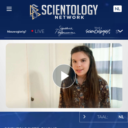
NL
LIVE
Nieuwsgierig?
Play
Video
TAAL:
NL