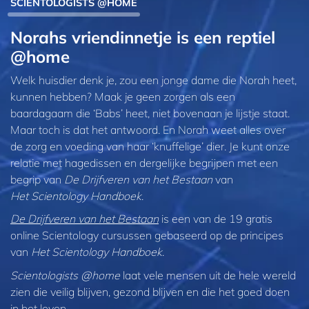
SCIENTOLOGISTS @HOME
Norahs vriendinnetje is een reptiel
@home
Welk huisdier denk je, zou een jonge dame die Norah heet,
kunnen hebben? Maak je geen zorgen als een
baardagaam die ‘Babs’ heet, niet bovenaan je lijstje staat.
Maar toch is dat het antwoord. En Norah weet alles over
de zorg en voeding van haar ‘knuffelige’ dier. Je kunt onze
relatie met hagedissen en dergelijke begrijpen met een
begrip van
De Drijfveren van het Bestaan
van
Het Scientology Handboek
.
De Drijfveren van het Bestaan
is een van de 19 gratis
online Scientology cursussen gebaseerd op de principes
van
Het Scientology Handboek
.
Scientologists @home
laat vele mensen uit de hele wereld
zien die veilig blijven, gezond blijven en die het goed doen
in het leven.