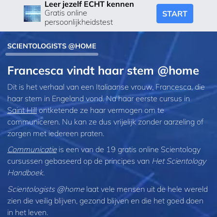
Leer jezelf ECHT kennen
Gratis online
START
persoonlijkheidstest
SCIENTOLOGISTS @HOME
Francesca vindt haar stem @home
Dit is het verhaal van een Italiaanse vrouw, Francesca, die
haar stem in Engeland vond. Na haar eerste cursus in
Saint Hill
ontketende ze haar vermogen om te
communiceren. Nu kan ze dus vrijelijk zonder aarzeling of
zorgen met iedereen praten.
Communicatie
is een van de 19 gratis online Scientology
cursussen gebaseerd op de principes van
Het Scientology
Handboek
.
Scientologists @home
laat vele mensen uit de hele wereld
zien die veilig blijven, gezond blijven en die het goed doen
in het leven.