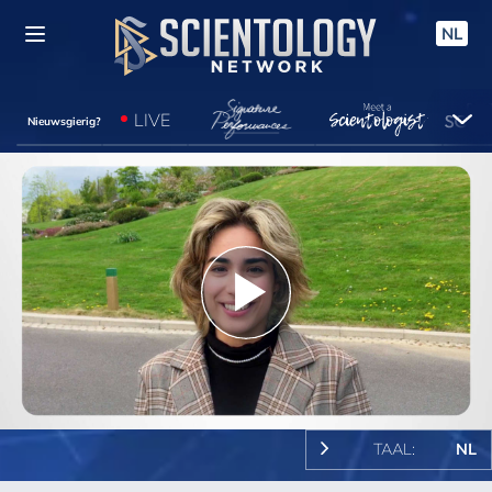
NL
LIVE
Nieuwsgierig?
Play
Video
TAAL:
NL