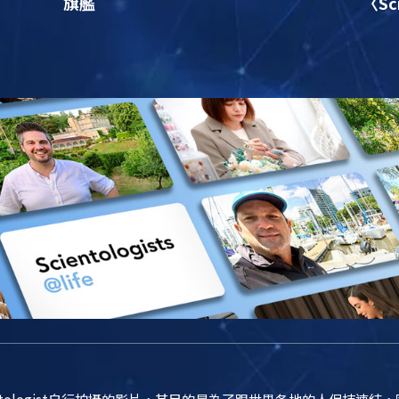
旗艦
〈Sc