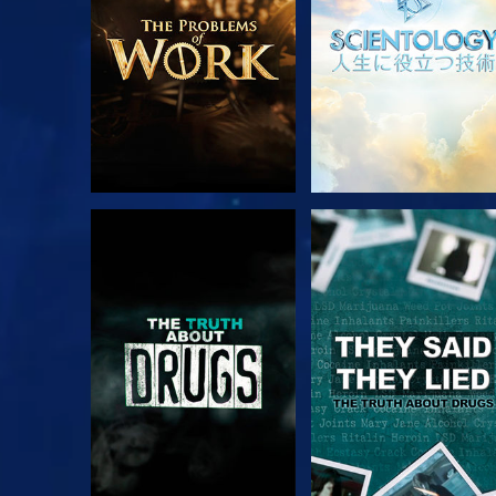
観る
観る