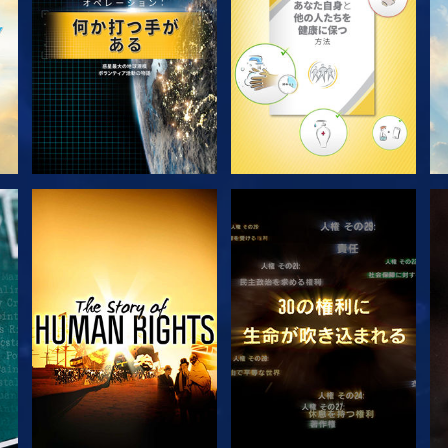
観る
観る