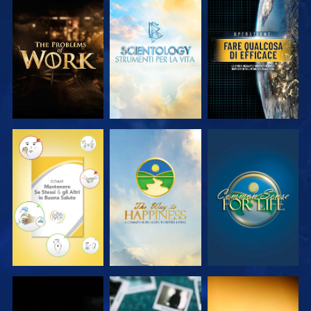
ESPLORA LE
ESPLORA LE
GUARDA
SERIE
SERIE
GUARDA
GUARDA
GUARDA