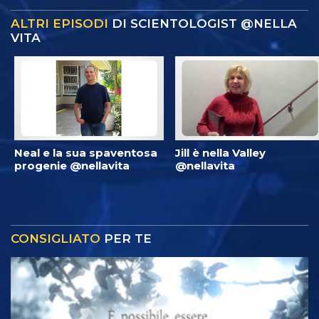
ALTRI EPISODI
DI SCIENTOLOGIST @NELLA
VITA
Neal e la sua spaventosa
Jill è nella Valley
progenie @nellavita
@nellavita
CONSIGLIATO
PER TE