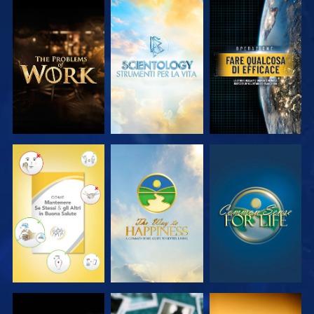
ESPLORA LE
ESPLORA LE
GUARDA
SERIE
SERIE
GUARDA
GUARDA
GUARDA