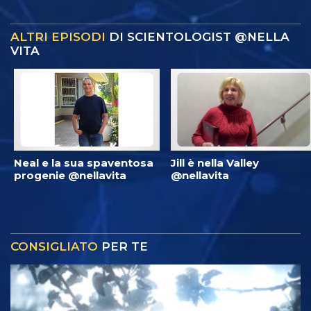
ALTRI EPISODI
DI SCIENTOLOGIST @NELLA
VITA
Neal e la sua spaventosa
Jill è nella Valley
progenie @nellavita
@nellavita
CONSIGLIATO
PER TE