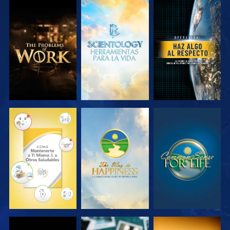
EXPLORA LAS
EXPLORA LAS
VE
SERIES
SERIES
VE
VE
VE