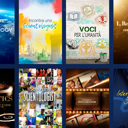
 LE
ESPLORA LE
ESPLORA LE
ES
SERIE
SERIE