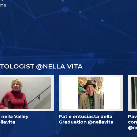
te.
NTOLOGIST @NELLA VITA
è nella Valley
Pat è entusiasta della
Pav
lavita
Graduation @nellavita
com
@ne