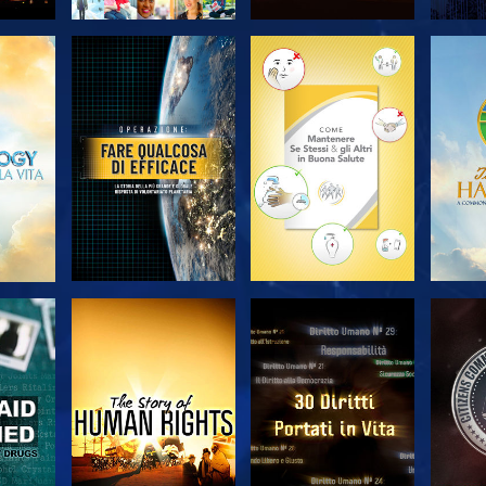
A
ESPLORA LE
ESPLORA LE
ES
SERIE
SERIE
A
GUARDA
GUARDA