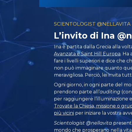
SCIENTOLOGIST @NELLAVITA
L’invito di Ina @n
Ina è partita dalla Grecia alla volt
Avanzata e Saint Hill Europa
. Ha 
fare i livelli superiori e dice che 
non può immaginare quanto ques
meravigliosa. Perciò, lei invita tutt
Ogni giorno, in ogni parte del m
prendono parte all’
auditing
(con
per raggiungere l’illuminazione e l
Trovate la Chiesa, missione o gru
più vicini
per iniziare la vostra avv
Scientologist @nellavita
presenta
mondo che prosperano
nella vit