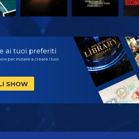
A
GUARDA
GUARDA
ES
ai tuoi preferiti
ow per iniziare a creare i tuoi
LI SHOW