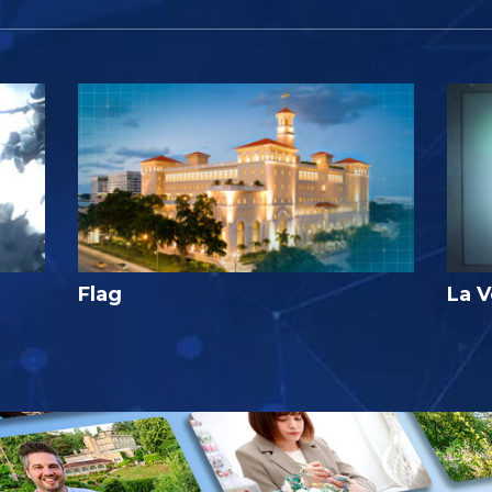
Flag
La V