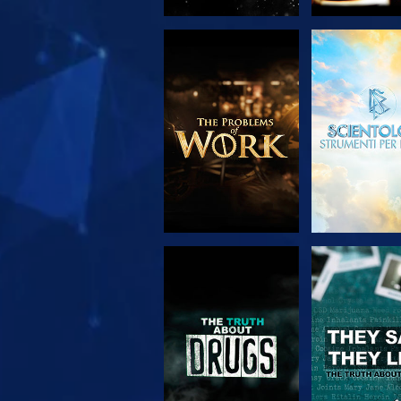
ESPLORA LE
GUARD
SERIE
GUARDA
GUARD