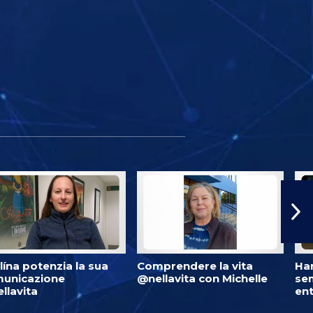
lína potenzia la sua
Comprendere la vita
Har
unicazione
@nellavita con Michelle
se
llavita
ent