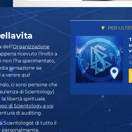
PER ULTE
ellavita
T
u
a dell’
Organizzazione
v
appena ricevuto l’invito a
Ci
chi non l’ha sperimentato,
Sc
ta sensazione sia
i a venire qui!
ondo, ci sono persone che
sulenza di Scientology)
a libertà spirituale.
ppo di Scientology a voi
entura di auditing.
 Scientologist di tutto il
a: personalmente,