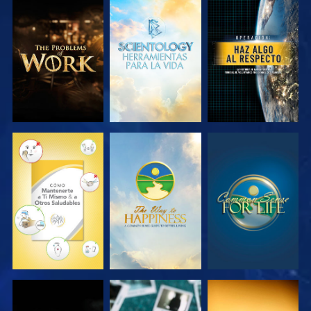
EXPLORA LAS
EXPLORA LAS
VE
SERIES
SERIES
VE
VE
VE