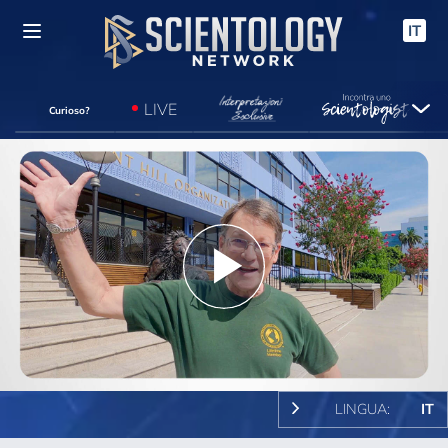
IT
LIVE
Curioso?
Play
Video
LINGUA:
IT