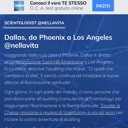
Conosci il vero TE STESSO
INIZIO
O. C. A. test gratuito online
SCIENTOLOGIST @NELLAVITA
Dallas, da Phoenix a Los Angeles
@nellavita
Viaggiando dalla sua casa a Phoenix, Dallas è diretto
all’
Organizzazione Saint Hill Americana
a Los Angeles.
Ecco come descrive l’
auditing
che riceve: “Di quelli che
cambiano la vita”. E perciò continua ad innalzarsi a nuove
altezze di illuminazione spirituale!
Ogni giorno, in ogni parte del mondo, ci sono persone che
prendono parte all’
auditing
(consulenza di Scientology) per
raggiungere l’illuminazione e la libertà spirituale.
Trovate la
Chiesa, missione o gruppo di Scientology a voi più vicini
per
iniziare la vostra avventura di auditing.