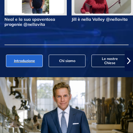
Neal e la sua spaventosa
Jill è nella Valley @nellavita
progenie @nellavita
Le nostre
Introduzione
Chi siamo
Chiese