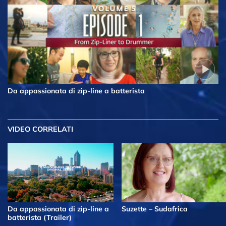
Da appassionata di zip-line a batterista
VIDEO CORRELATI
Da appassionata di zip-line a
Suzette – Sudafrica
batterista (Trailer)