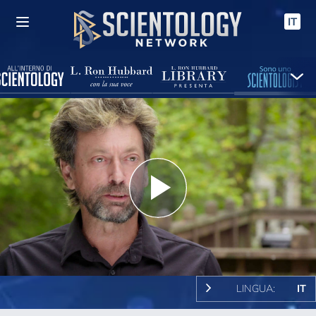
IT
Play
Video
LINGUA:
IT