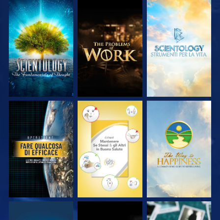
ESPLORA LE
ESPLORA LE
ESPLORA LE
SERIE
SERIE
SERIE
GUARDA
GUARDA
GUARDA