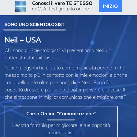
Conosci il vero TE STESSO
INIZIO
O. C. A. test gratuito online
SONO UNO SCIENTOLOGIST
Neil – USA
Chi sono gli Scientologist? Vi presentiamo Neil, un
batterista statunitense.
“Scientology mi ha aiutato come musicista perché mi ha
messo molto più in contatto con le mie emozioni e anche
con quelle delle altre persone”, dice Neil. “E mi dà la
capacità di essere più lucido e poter pensare alle cose. Il
che si traspone in miglior comunicazione e migliore arte.”
Corso Online “Comunicazione”
L’esatta formula per migliorare le tue capacità
comunicative.