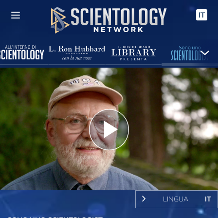
IT
Play
Video
LINGUA:
IT