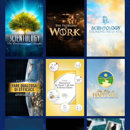
ESPLORA LE
ESPLORA LE
ESPLORA LE
SERIE
SERIE
SERIE
GUARDA
GUARDA
GUARDA