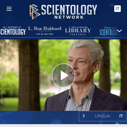
IT
Play
Video
LINGUA:
IT