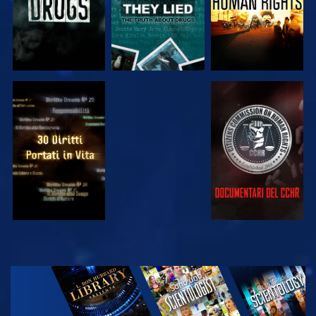
GUARDA
GUARDA
GUARDA
GUARDA
ESPLORA LE
SERIE