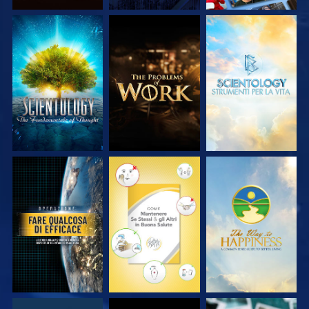
ESPLORA LE
ESPLORA LE
ESPLORA LE
SERIE
SERIE
SERIE
GUARDA
GUARDA
GUARDA