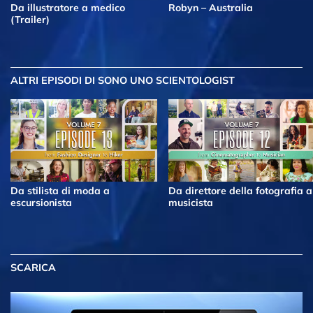
Da illustratore a medico
Robyn – Australia
(Trailer)
ALTRI EPISODI
DI SONO UNO SCIENTOLOGIST
Da stilista di moda a
Da direttore della fotografia a
escursionista
musicista
SCARICA