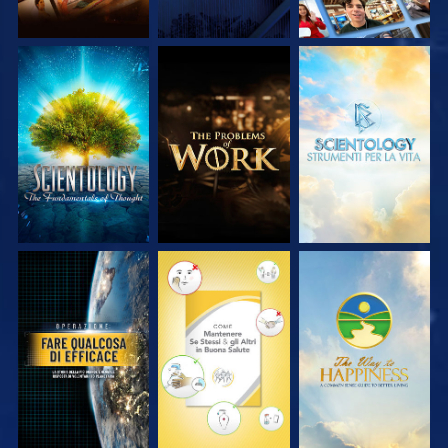
ESPLORA LE
ESPLORA LE
ESPLORA LE
SERIE
SERIE
SERIE
GUARDA
GUARDA
GUARDA