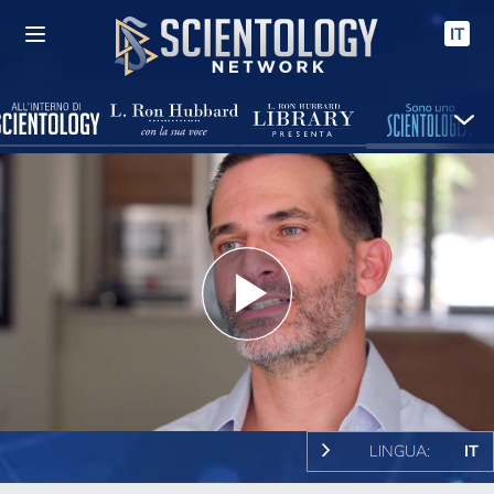
IT
Play
Video
LINGUA:
IT