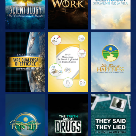
GUARDA
GUARDA
GUARDA
GUARDA
GUARDA
GUARDA