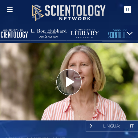
IT
Play
Video
LINGUA:
IT