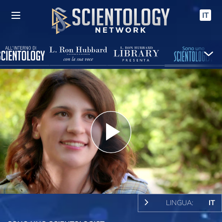
IT
Play
Video
LINGUA:
IT