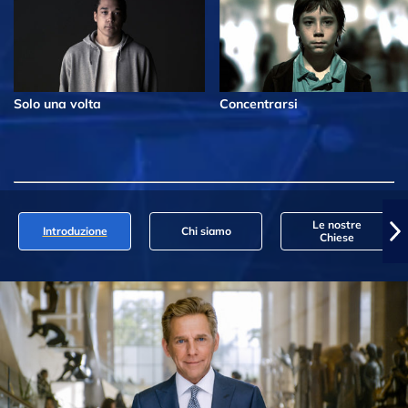
Solo una volta
Concentrarsi
Le nostre
Introduzione
Chi siamo
Chiese