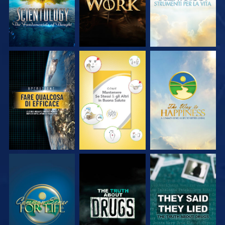
GUARDA
GUARDA
GUARDA
GUARDA
GUARDA
GUARDA