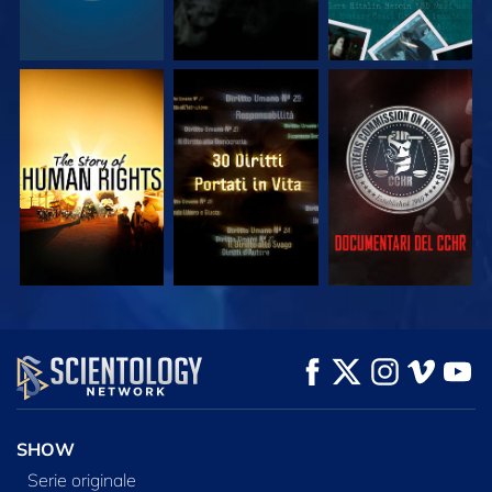
GUARDA
GUARDA
GUARDA
GUARDA
GUARDA
ESPLORA LE
SERIE
SHOW
Serie originale