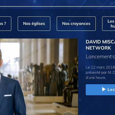
Les
s ?
Nos églises
Nos croyances
hu
DAVID MISC
NETWORK
Lancement d
Le 12 mars 2018,
présenté par M. D
d’une heure.
Lec