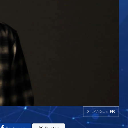
LANGUE:
FR