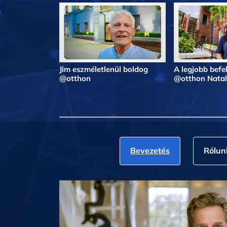
Jim eszméletlenül boldog
A legjobb befe
@otthon
@otthon Natal
Bevezetés
Rólun