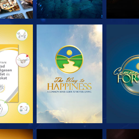
T RÉSZEI
MŰSORNÉZÉS
MŰSOR