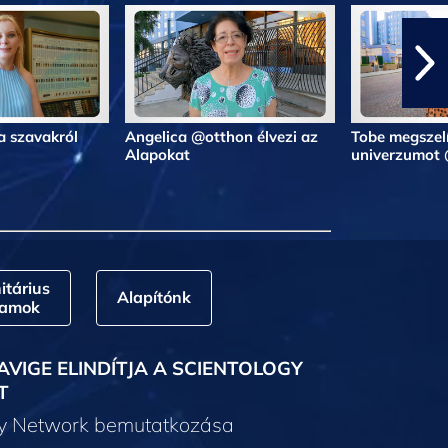
a szavakról
Angelica @otthon élvezi az
Tobe megszelí
Alapokat
univerzumot
tárius
Alapítónk
ramok
AVIGE ELINDÍTJA A SCIENTOLOGY
T
gy Network bemutatkozása