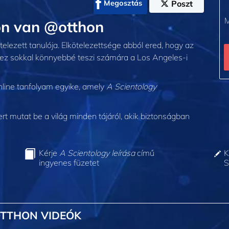
Megosztás
Poszt
M
n van @otthon
telezett tanulója. Elkötelezettsége abból ered, hogy az
z sokkal könnyebbé teszi számára a Los Angeles‑i
line tanfolyam egyike, amely
A Scientology
 mutat be a világ minden tájáról, akik biztonságban
Kérje
A Scientology leírása
című
K
ingyenes füzetet
S
OTTHON VIDEÓK