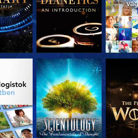
T RÉSZEI
MŰSORNÉZÉS
A SOROZA