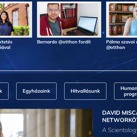
ktetés
Bernardo @otthon fordít
Pálma szavai 
iával
@otthon
Humani
k
Egyházaink
Hitvallásunk
prog
DAVID MISC
NETWORKÖ
A Scientolo