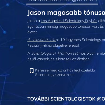
Jason magasabb tónuso
Jason a
Los Angeles‑i Scientology Egyház
elkö
egyházban mindig magasabb tónuson van. És e
életet.
Az elnyomás oka
a 19 ingyenes Scientology on
kézikönyvének
alapelveire épül.
A
Scientologistok @otthon
számos olyan embert
és jól vannak, és sikeresek az életben.
Keresse meg az önhöz legközelebbi
Scientology szervezetet
TOVÁBBI SCIENTOLOGISTOK @