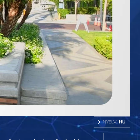
NYELV:
HU