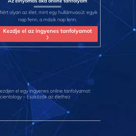
Az elnyomás oka online tanfolyam
iért olyan az élet, mint egy hullámvasút: egyik
nap fenn, a másik nap lenn.
Kezdje el az ingyenes tanfolyamot
ezdjen el egy ingyenes online tanfolyamot:
cientology – Eszközök az élethez