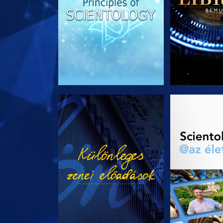
MŰSORNÉZÉS
A SOROZA