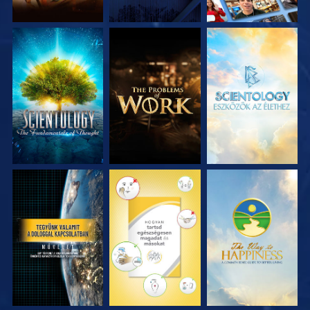
A SOROZAT
A SOROZAT
A SOROZAT
RÉSZEI
RÉSZEI
RÉSZEI
MŰSORNÉZÉS
MŰSORNÉZÉS
MŰSORNÉZÉS