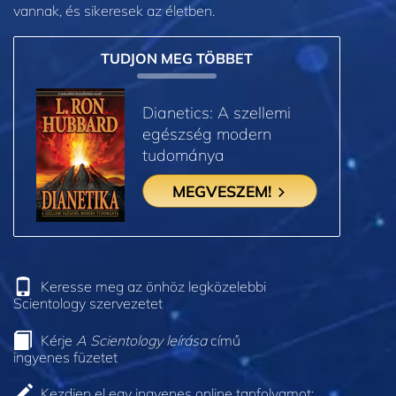
vannak, és sikeresek az életben.
TUDJON MEG TÖBBET
Dianetics: A szellemi
egészség modern
tudománya
MEGVESZEM!
Keresse meg az önhöz legközelebbi
Scientology szervezetet
Kérje
A Scientology leírása
című
ingyenes füzetet
Kezdjen el egy ingyenes online tanfolyamot: