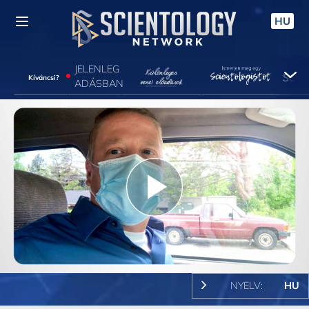
HU
JELENLEG
Kíváncsi?
ADÁSBAN
Play
Video
NYELV:
HU