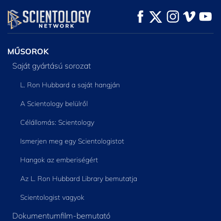
MŰSORNÉZÉS
MŰSORNÉZÉS
A SOROZAT
RÉSZEI
MŰSOROK
Saját gyártású sorozat
L. Ron Hubbard a saját hangján
A Scientology belülről
Célállomás: Scientology
Ismerjen meg egy Scientologistot
Hangok az emberiségért
Az L. Ron Hubbard Library bemutatja
Scientologist vagyok
Dokumentumfilm-bemutató