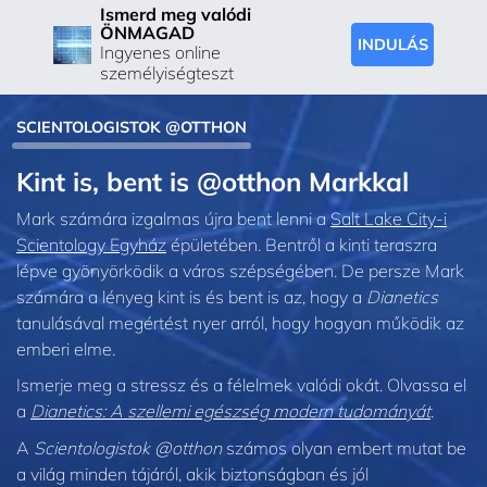
Ismerd meg valódi
ÖNMAGAD
INDULÁS
Ingyenes online
személyiségteszt
SCIENTOLOGISTOK @OTTHON
Kint is, bent is @otthon Markkal
Mark számára izgalmas újra bent lenni a
Salt Lake City-i
Scientology Egyház
épületében. Bentről a kinti teraszra
lépve gyönyörködik a város szépségében. De persze Mark
számára a lényeg kint is és bent is az, hogy a
Dianetics
tanulásával megértést nyer arról, hogy hogyan működik az
emberi elme.
Ismerje meg a stressz és a félelmek valódi okát. Olvassa el
a
Dianetics: A szellemi egészség modern tudományát
.
A
Scientologistok @otthon
számos olyan embert mutat be
a világ minden tájáról, akik biztonságban és jól