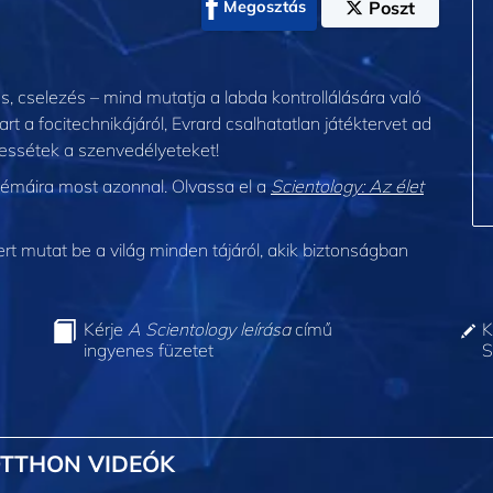
Megosztás
Poszt
s, cselezés – mind mutatja a labda kontrollálására való
 a focitechnikájáról, Evrard csalhatatlan játéktervet ad
vessétek a szenvedélyeteket!
lémáira most azonnal. Olvassa el a
Scientology: Az élet
 mutat be a világ minden tájáról, akik biztonságban
Kérje
A Scientology leírása
című
K
ingyenes füzetet
S
OTTHON VIDEÓK