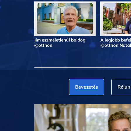
Jim eszméletlenül boldog
A legjobb befe
@otthon
@otthon Natal
Bevezetés
Rólun