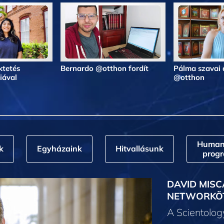
ktetés
Bernardo @otthon fordít
Pálma szavai 
iával
@otthon
Humani
k
Egyházaink
Hitvallásunk
prog
DAVID MISC
NETWORKÖ
A Scientolo