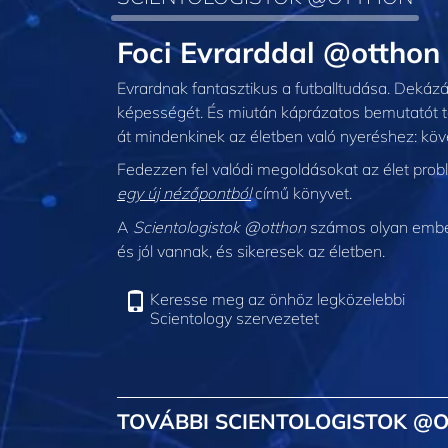
Foci Evrarddal @otthon
Evrardnak fantasztikus a futballtudása. Dekázá
képességét. És miután káprázatos bemutatót tart
át mindenkinek az életben való nyeréshez: kö
Fedezzen fel valódi megoldásokat az élet prob
egy új nézőpontból
című könyvet.
A
Scientologistok @otthon
számos olyan embert
és jól vannak, és sikeresek az életben.
Keresse meg az önhöz legközelebbi
Scientology szervezetet
TOVÁBBI SCIENTOLOGISTOK @