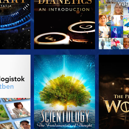
T RÉSZEI
MŰSORNÉZÉS
A SOROZA