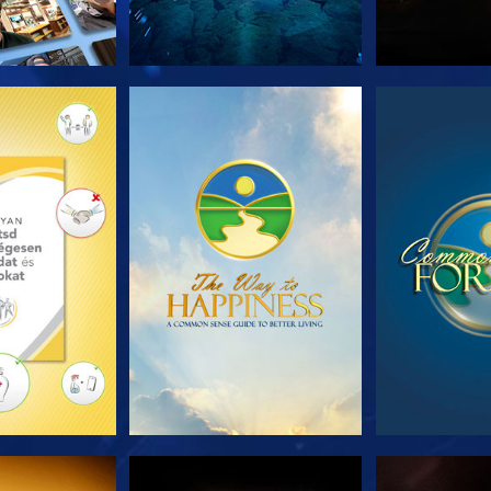
T RÉSZEI
MŰSORNÉZÉS
MŰSOR