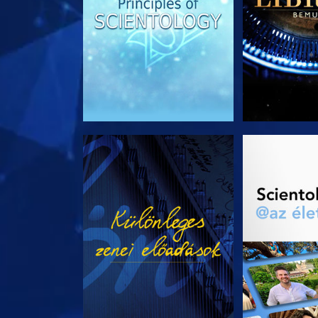
MŰSORNÉZÉS
A SOROZA