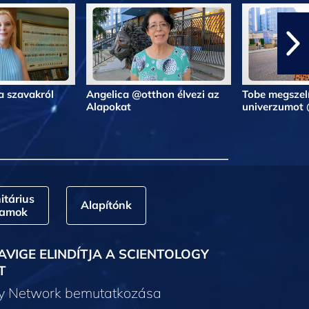
a szavakról
Angelica @otthon élvezi az
Tobe megszelí
Alapokat
univerzumot
tárius
Alapítónk
ramok
AVIGE ELINDÍTJA A SCIENTOLOGY
T
gy Network bemutatkozása