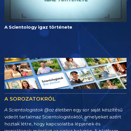
A Scientology igaz története
A SOROZATOKRÓL
A Scientologistok @az életben
egy sor saját készítésű
videót tartalmaz Scientologistoktól, amelyeket azért
hoztak létre, hogy kapcsolatba lépjenek és
inspiráljanak másokat az egész bolygón. A platform