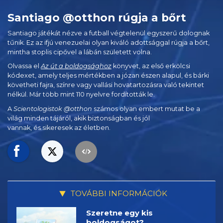
Santiago @otthon rúgja a bőrt
Santiago játékát nézve a futball végtelenül egyszerű dolognak
tűnik. Ez az ifjú venezuelai olyan kiváló adottsággal rúgja a bőrt,
mintha stoplis cipővel a lábán született volna.
Olvassa el
Az út a boldogsághoz
könyvet, az első erkölcsi
kódexet, amely teljes mértékben a józan észen alapul, és bárki
követheti fajra, színre vagy vallási hovatartozásra való tekintet
nélkül. Már több mint 110 nyelvre fordították le.
A
Scientologistok @otthon
számos olyan embert mutat be a
világ minden tájáról, akik biztonságban és jól
vannak, és sikeresek az életben.
TOVÁBBI INFORMÁCIÓK
Szeretne egy kis
boldogságot?