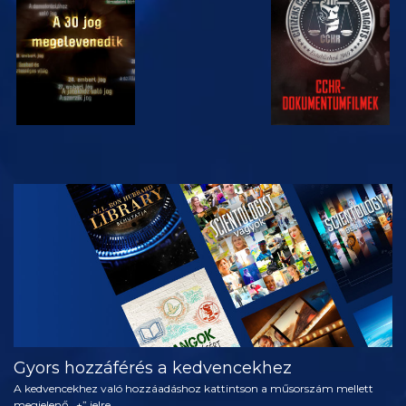
MŰSORNÉZÉS
A SOROZAT
RÉSZEI
Gyors hozzáférés a kedvencekhez
A kedvencekhez való hozzáadáshoz kattintson a műsorszám mellett
megjelenő „+” jelre.