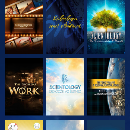
A SOROZAT
MŰSORNÉZÉS
A SOROZAT
RÉSZEI
RÉSZEI
A SOROZAT
A SOROZAT
MŰSORNÉZÉS
RÉSZEI
RÉSZEI