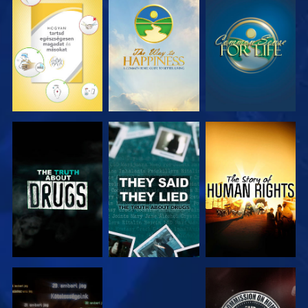
MŰSORNÉZÉS
MŰSORNÉZÉS
MŰSORNÉZÉS
MŰSORNÉZÉS
MŰSORNÉZÉS
MŰSORNÉZÉS
MŰSORNÉZÉS
MŰSORNÉZÉS
MŰSORNÉZÉS