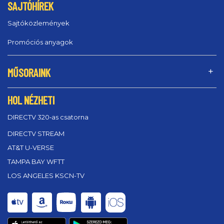
SAJTÓHÍREK
Sajtóközlemények
Promóciós anyagok
MŰSORAINK
HOL NÉZHETI
DIRECTV 320‑as csatorna
DIRECTV STREAM
AT&T U-VERSE
TAMPA BAY WFTT
LOS ANGELES KSCN-TV