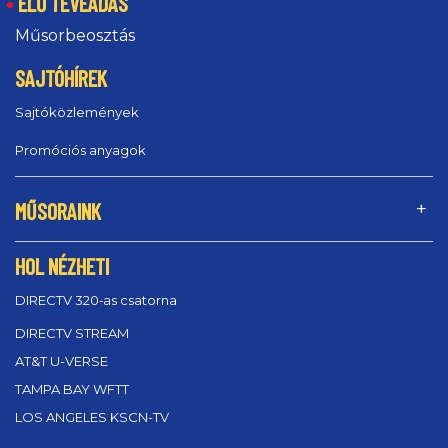
ÉLŐ TÉVÉADÁS
Műsorbeosztás
SAJTÓHÍREK
Sajtóközlemények
Promóciós anyagok
MŰSORAINK
HOL NÉZHETI
DIRECTV 320‑as csatorna
DIRECTV STREAM
AT&T U-VERSE
TAMPA BAY WFTT
LOS ANGELES KSCN-TV