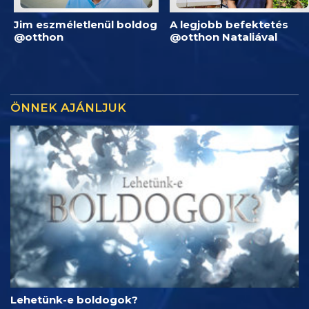
Jim eszméletlenül boldog
A legjobb befektetés
@otthon
@otthon Nataliával
ÖNNEK AJÁNLJUK
Lehetünk-e boldogok?