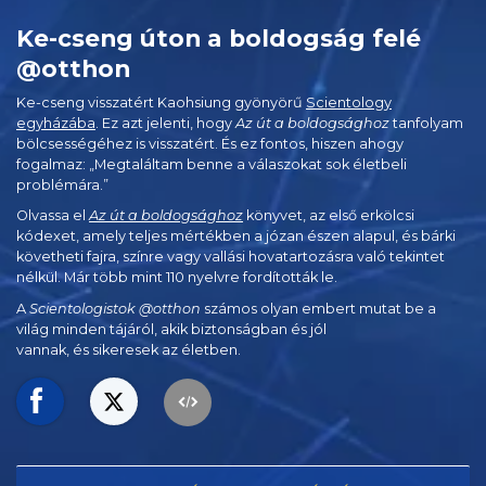
Ke-cseng úton a boldogság felé
@otthon
Ke-cseng visszatért Kaohsiung gyönyörű
Scientology
egyházába
. Ez azt jelenti, hogy
Az út a boldogsághoz
tanfolyam
bölcsességéhez is visszatért. És ez fontos, hiszen ahogy
fogalmaz: „Megtaláltam benne a válaszokat sok életbeli
problémára.”
Olvassa el
Az út a boldogsághoz
könyvet, az első erkölcsi
kódexet, amely teljes mértékben a józan észen alapul, és bárki
követheti fajra, színre vagy vallási hovatartozásra való tekintet
nélkül. Már több mint 110 nyelvre fordították le.
A
Scientologistok @otthon
számos olyan embert mutat be a
világ minden tájáról, akik biztonságban és jól
vannak, és sikeresek az életben.