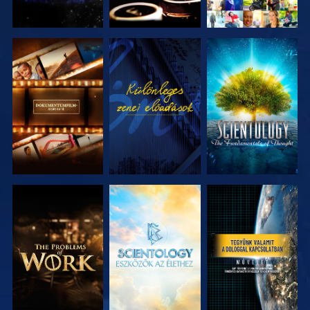
A SOROZAT
MŰSORNÉZÉS
A SOROZAT
RÉSZEI
RÉSZEI
A SOROZAT
A SOROZAT
MŰSORNÉZÉS
RÉSZEI
RÉSZEI