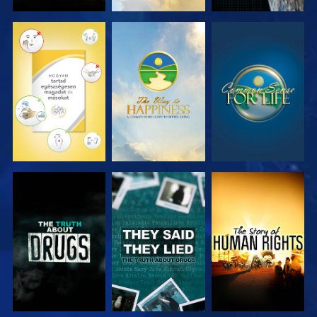
MŰSORNÉZÉS
MŰSORNÉZÉS
MŰSORNÉZÉS
MŰSORNÉZÉS
MŰSORNÉZÉS
MŰSORNÉZÉS