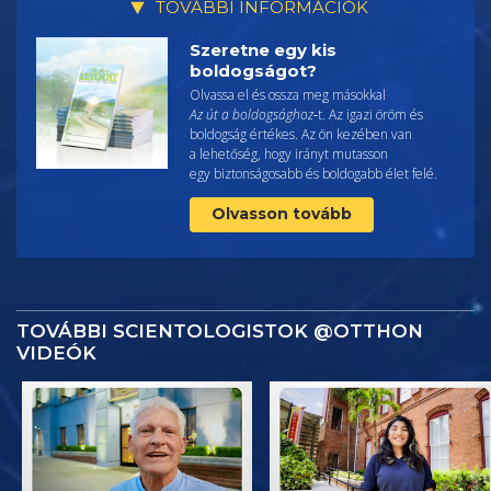
TOVÁBBI INFORMÁCIÓK
Szeretne egy kis
boldogságot?
Olvassa el és ossza meg másokkal
Az út a boldogsághoz
‑t. Az igazi öröm és
boldogság értékes. Az ön kezében van
a lehetőség, hogy irányt mutasson
egy biztonságosabb és boldogabb élet felé.
Olvasson tovább
TOVÁBBI SCIENTOLOGISTOK @OTTHON
VIDEÓK