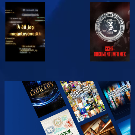
MŰSORNÉZÉS
MŰSORNÉZÉS
MŰSORNÉZÉS
MŰSORNÉZÉS
A SOROZAT
RÉSZEI