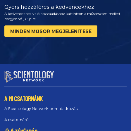
Gyors hozzáférés a kedvencekhez
A kedvencekhez való hozzáadáshoz kattintson a műsorszám mellett
megjelenő „+” jelre.
MINDEN MŰSOR MEGJELENÍTÉSE
A MI CSATORNÁNK
A Scientology Network bemutatkozása
A csatornáról