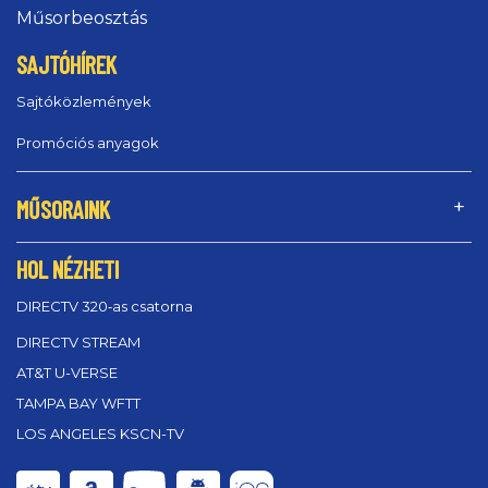
Műsorbeosztás
SAJTÓHÍREK
Sajtóközlemények
Promóciós anyagok
MŰSORAINK
HOL NÉZHETI
DIRECTV 320‑as csatorna
DIRECTV STREAM
AT&T U-VERSE
TAMPA BAY WFTT
LOS ANGELES KSCN-TV