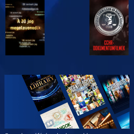
MŰSORNÉZÉS
MŰSORNÉZÉS
MŰSORNÉZÉS
MŰSORNÉZÉS
A SOROZAT
RÉSZEI