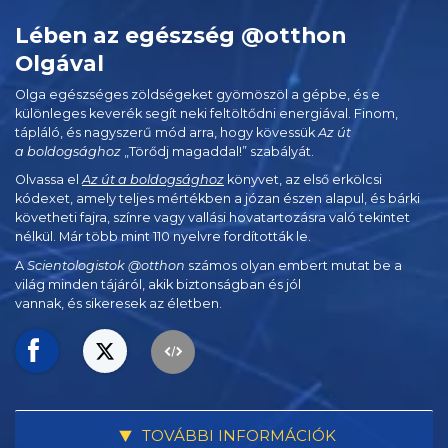
Lében az egészség @otthon
Olgával
Olga egészséges zöldségeket gyömöszöl a gépbe, és e
különleges keverék segít neki feltöltődni energiával. Finom,
tápláló, és nagyszerű mód arra, hogy kövessük
Az út
a boldogsághoz
„Törődj magaddal!” szabályát.
Olvassa el
Az út a boldogsághoz
könyvet, az első erkölcsi
kódexet, amely teljes mértékben a józan észen alapul, és bárki
követheti fajra, színre vagy vallási hovatartozásra való tekintet
nélkül. Már több mint 110 nyelvre fordították le.
A
Scientologistok @otthon
számos olyan embert mutat be a
világ minden tájáról, akik biztonságban és jól
vannak, és sikeresek az életben.
TOVÁBBI INFORMÁCIÓK