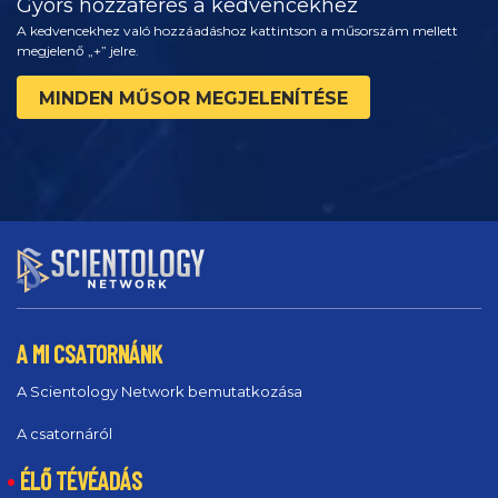
Gyors hozzáférés a kedvencekhez
A kedvencekhez való hozzáadáshoz kattintson a műsorszám mellett
megjelenő „+” jelre.
MINDEN MŰSOR MEGJELENÍTÉSE
A MI CSATORNÁNK
A Scientology Network bemutatkozása
A csatornáról
ÉLŐ TÉVÉADÁS