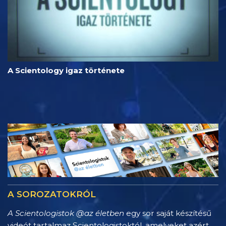
A Scientology igaz története
A SOROZATOKRÓL
A Scientologistok @az életben
egy sor saját készítésű
videót tartalmaz Scientologistoktól, amelyeket azért