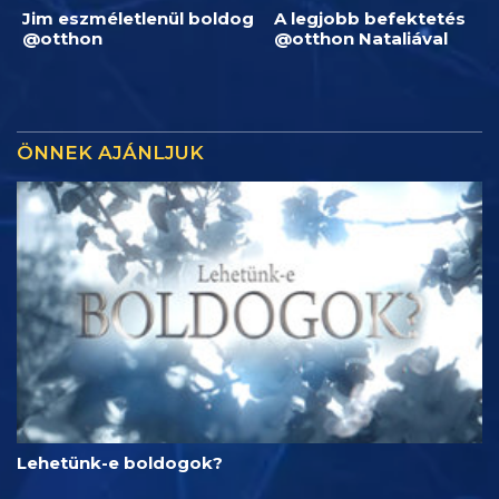
Jim eszméletlenül boldog
A legjobb befektetés
@otthon
@otthon Nataliával
ÖNNEK AJÁNLJUK
Lehetünk-e boldogok?