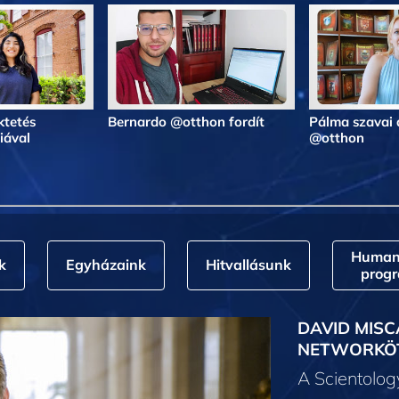
ktetés
Bernardo @otthon fordít
Pálma szavai 
iával
@otthon
Humani
k
Egyházaink
Hitvallásunk
prog
DAVID MISC
NETWORKÖ
A Scientolo