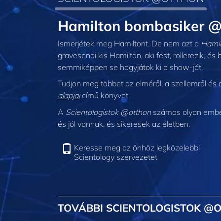
Hamilton bombasiker @
Ismerjétek meg Hamiltont. De nem azt a
Hamil
gravesendi kis Hamilton, aki fest, rollerezik, és
semmiképpen se hagyjátok ki a show-ját!
Tudjon meg többet az elméről, a szellemről és a
alapjai
című könyvet.
A
Scientologistok @otthon
számos olyan embert
és jól vannak, és sikeresek az életben.
Keresse meg az önhöz legközelebbi
Scientology szervezetet
TOVÁBBI SCIENTOLOGISTOK @