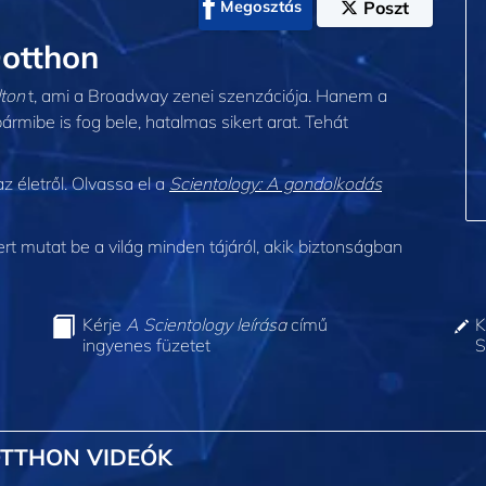
Megosztás
Poszt
otthon
ton
t, ami a Broadway zenei szenzációja. Hanem a
 bármibe is fog bele, hatalmas sikert arat. Tehát
z életről. Olvassa el a
Scientology: A gondolkodás
 mutat be a világ minden tájáról, akik biztonságban
Kérje
A Scientology leírása
című
K
ingyenes füzetet
S
OTTHON VIDEÓK