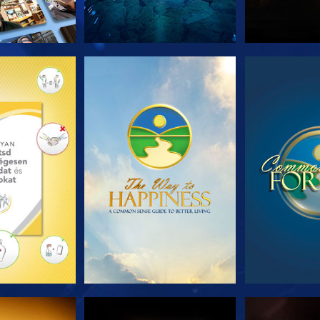
T RÉSZEI
MŰSORNÉZÉS
MŰSOR