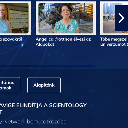
a szavakról
Angelica @otthon élvezi az
Tobe megszelí
Alapokat
univerzumot
tárius
Alapítónk
ramok
AVIGE ELINDÍTJA A SCIENTOLOGY
T
gy Network bemutatkozása