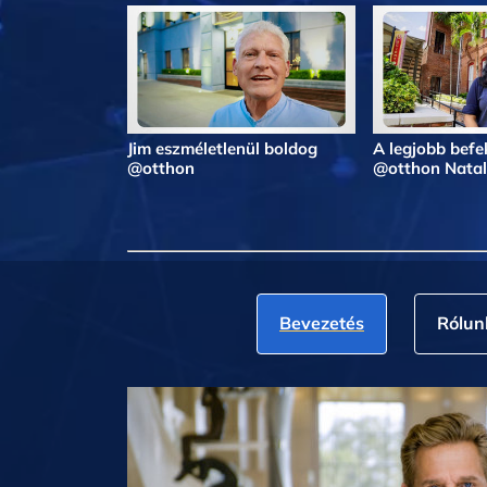
Jim eszméletlenül boldog
A legjobb befe
@otthon
@otthon Natal
Bevezetés
Rólun