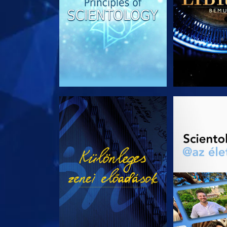
MŰSORNÉZÉS
A SOROZA