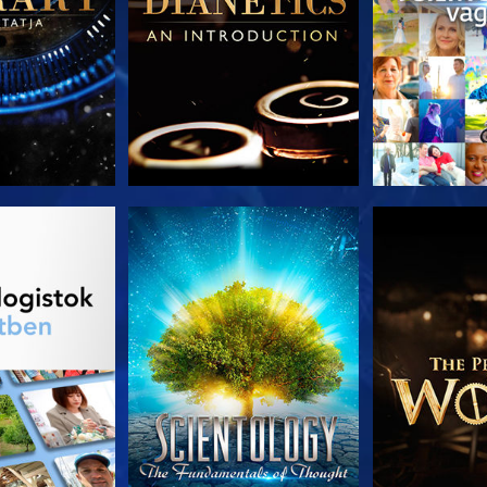
T RÉSZEI
MŰSORNÉZÉS
A SOROZA