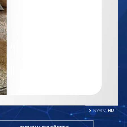
NYELV:
HU