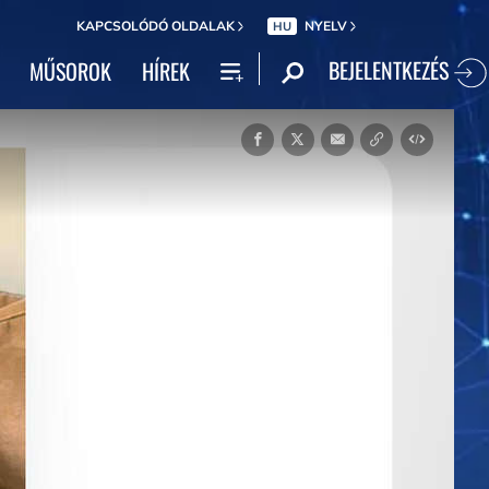
KAPCSOLÓDÓ OLDALAK
NYELV
HU
BEJELENTKEZÉS
MŰSOROK
HÍREK