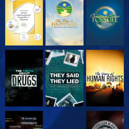
MŰSORNÉZÉS
MŰSORNÉZÉS
MŰSORNÉZÉS
MŰSORNÉZÉS
MŰSORNÉZÉS
MŰSORNÉZÉS
MŰSORNÉZÉS
MŰSORNÉZÉS
MŰSORNÉZÉS