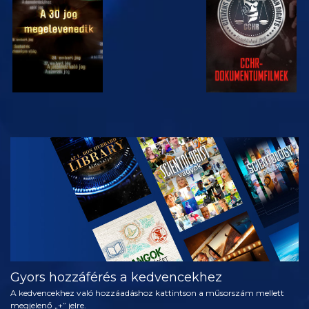
MŰSORNÉZÉS
A SOROZAT
RÉSZEI
Gyors hozzáférés a kedvencekhez
A kedvencekhez való hozzáadáshoz kattintson a műsorszám mellett
megjelenő „+” jelre.