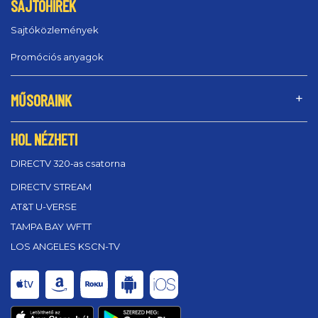
SAJTÓHÍREK
Sajtóközlemények
Promóciós anyagok
MŰSORAINK
HOL NÉZHETI
DIRECTV 320‑as csatorna
DIRECTV STREAM
AT&T U-VERSE
TAMPA BAY WFTT
LOS ANGELES KSCN-TV