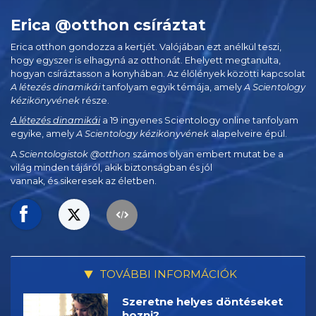
Erica @otthon csíráztat
Erica otthon gondozza a kertjét. Valójában ezt anélkül teszi,
hogy egyszer is elhagyná az otthonát. Ehelyett megtanulta,
hogyan csíráztasson a konyhában. Az élőlények közötti kapcsolat
A létezés dinamikái
tanfolyam egyik témája, amely
A Scientology
kézikönyvének
része.
A létezés dinamikái
a 19 ingyenes Scientology online tanfolyam
egyike, amely
A Scientology kézikönyvének
alapelveire épül.
A
Scientologistok @otthon
számos olyan embert mutat be a
világ minden tájáról, akik biztonságban és jól
vannak, és sikeresek az életben.
TOVÁBBI INFORMÁCIÓK
Szeretne helyes döntéseket
hozni?