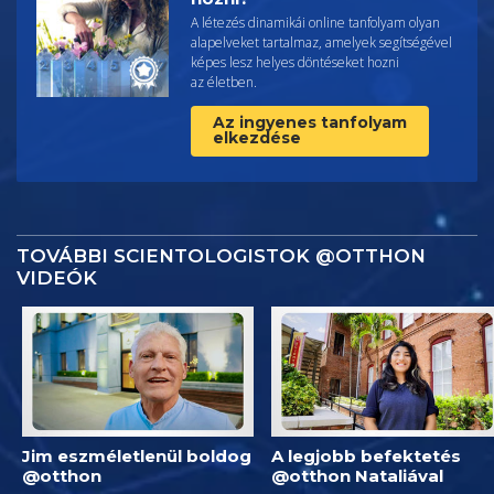
A létezés dinamikái online tanfolyam olyan
alapelveket tartalmaz, amelyek segítségével
képes lesz helyes döntéseket hozni
az életben.
Az ingyenes tanfolyam
elkezdése
TOVÁBBI SCIENTOLOGISTOK @OTTHON
VIDEÓK
Jim eszméletlenül boldog
A legjobb befektetés
@otthon
@otthon Nataliával