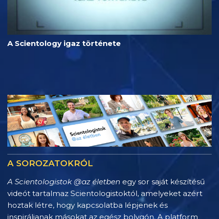
A Scientology igaz története
A SOROZATOKRÓL
A Scientologistok @az életben
egy sor saját készítésű
videót tartalmaz Scientologistoktól, amelyeket azért
hoztak létre, hogy kapcsolatba lépjenek és
inspiráljanak másokat az egész bolygón. A platform