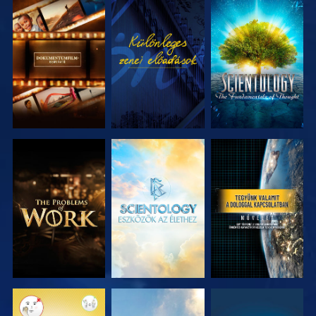
A SOROZAT
MŰSORNÉZÉS
A SOROZAT
RÉSZEI
RÉSZEI
A SOROZAT
A SOROZAT
MŰSORNÉZÉS
RÉSZEI
RÉSZEI