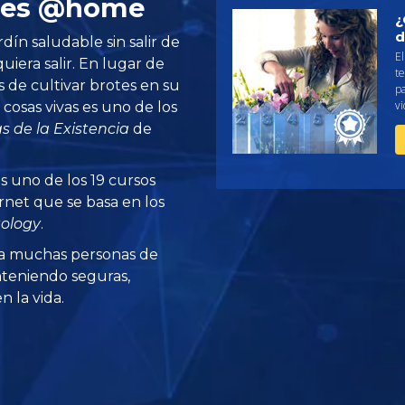
otes @home
¿
d
dín saludable sin salir de
El
quiera salir. En lugar de
te
 de cultivar brotes en su
pa
vi
 cosas vivas es uno de los
s de la Existencia
de
s uno de los 19 cursos
rnet que se basa en los
tology
.
a muchas personas de
teniendo seguras,
 la vida.