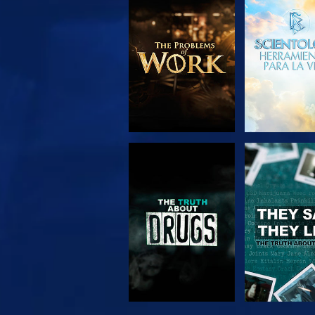
EXPLORA LAS
VE
SERIES
VE
VE