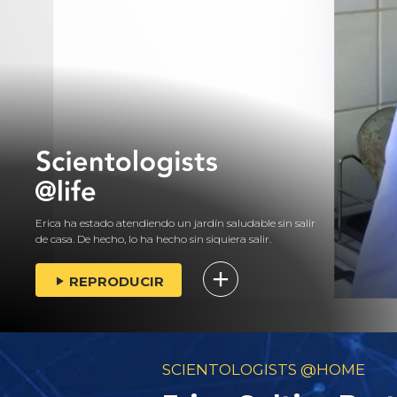
Erica ha estado atendiendo un jardín saludable sin salir
de casa. De hecho, lo ha hecho sin siquiera salir.
REPRODUCIR
SCIENTOLOGISTS @HOME