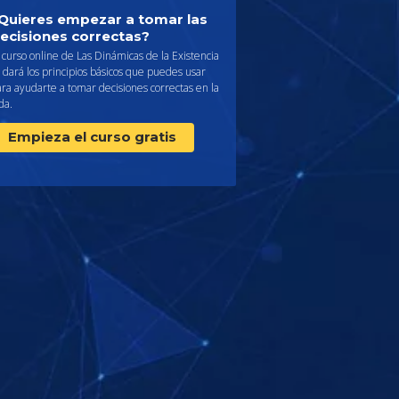
Quieres empezar a tomar las
ecisiones correctas?
 curso online de Las Dinámicas de la Existencia
 dará los principios básicos que puedes usar
ra ayudarte a tomar decisiones correctas en la
da.
Empieza el curso gratis