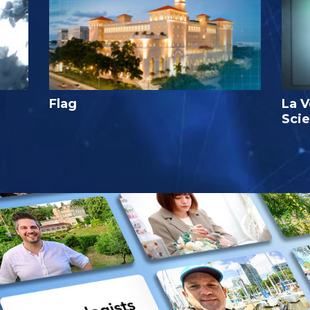
Flag
La V
Sci