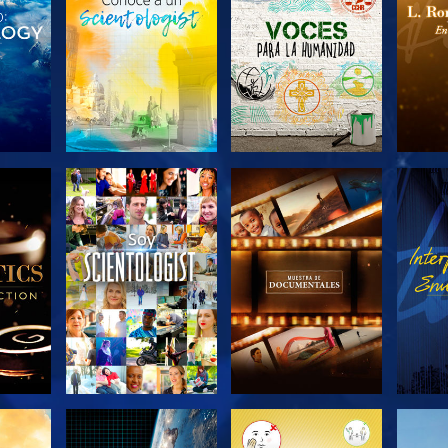
LAS
EXPLORA LAS
EXPLORA LAS
EX
S
SERIES
SERIES