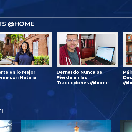
STS @HOME
erte en lo Mejor
Bernardo Nunca se
Pál
me con Natalia
Pierde en las
Dec
Traducciones @home
@h
I