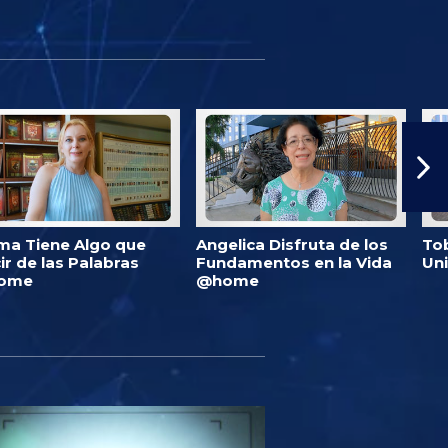
ma Tiene Algo que
Angelica Disfruta de los
Tob
ir de las Palabras
Fundamentos en la Vida
Un
ome
@home