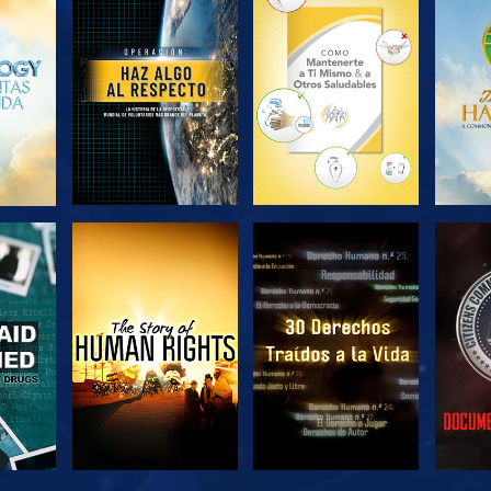
EXPLORA LAS
EXPLORA LAS
EX
SERIES
SERIES
VE
VE