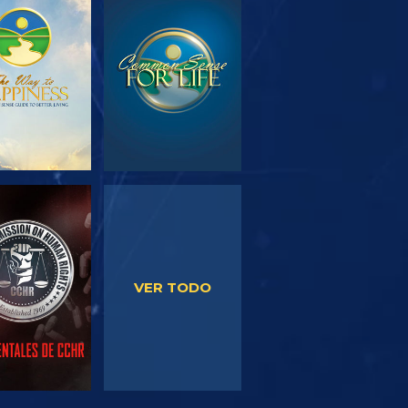
PLORA LAS
VE
SERIES
VE
VE
VER TODO