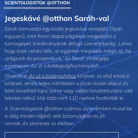
SCIENTOLOGISTOK @OTTHON
Jegeskávé @otthon Saráh‑val
Sarah bemutatja egy kiváló jegeskávé receptjét. Olyan
egyszerű, mint finom alapanyagokkal megpakolni a
turmixgépet. Kreálmányának átfogó üzenete pedig: „Lehet,
hogy ezek nehéz idők, az egyetlen megoldás mégis az, ha
virágzunk és prosperálunk.” Ez Sarah stratégiája,
egyenesen
Az út a boldogsághoz
könyvből.
Olvassa el
Az út a boldogsághoz
könyvet, az első erkölcsi
kódexet, amely teljes mértékben a józan észen alapul, és
bárki követheti fajra, színre vagy vallási hovatartozásra való
tekintet nélkül. Már több mint 110 nyelvre fordították le.
A
Scientologistok @otthon
számos olyan embert mutat be
a világ minden tájáról, akik biztonságban és jól
vannak, és sikeresek az életben.