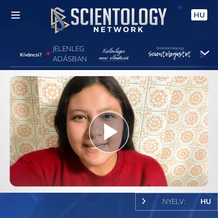
HU
JELENLEG
Kíváncsi?
ADÁSBAN
Play
Video
NYELV:
HU