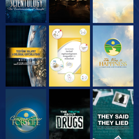
MŰSORNÉZÉS
MŰSORNÉZÉS
MŰSORNÉZÉS
MŰSORNÉZÉS
MŰSORNÉZÉS
MŰSORNÉZÉS