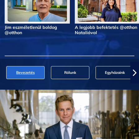
Jim eszméletlenül boldog
A legjobb befektetés @otthon
@otthon
Nataliával
Bevezetés
Rólunk
Egyházaink