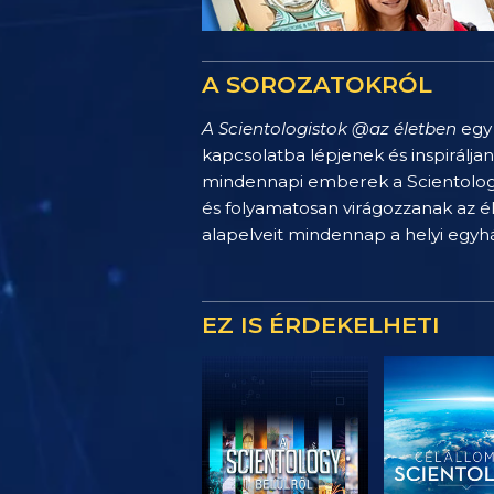
A SOROZATOKRÓL
A Scientologistok @az életben
egy 
kapcsolatba lépjenek és inspirálja
mindennapi emberek a Scientology 
és folyamatosan virágozzanak az é
alapelveit mindennap a helyi egy
EZ IS ÉRDEKELHETI