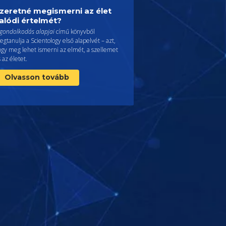
zeretné megismerni az élet
alódi értelmét?
 gondolkodás alapjai
című könyvből
gtanulja a Scientology első alapelvét – azt,
ogy meg lehet ismerni az elmét, a szellemet
 az életet.
Olvasson tovább