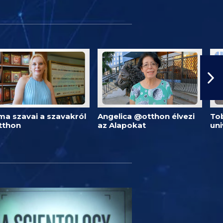
ma szavai a szavakról
Angelica @otthon élvezi
Tob
tthon
az Alapokat
un