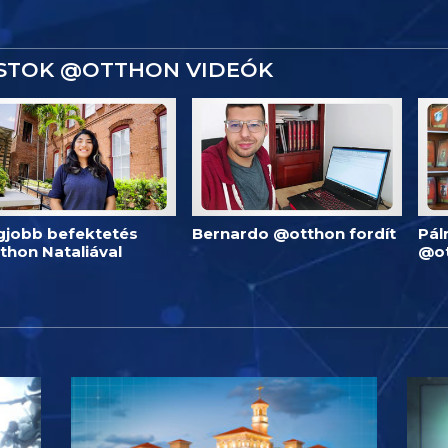
ISTOK @OTTHON VIDEÓK
egjobb befektetés
Bernardo @otthon fordít
Pál
thon Nataliával
@o