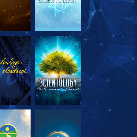
SOROZAT
MŰSORNÉZÉS
RÉSZEI
SOROZAT
MŰSORNÉZÉS
RÉSZEI