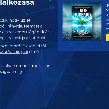
llalkozása
S
v
A
me
ozik, hogy üzleti
h
ából irányítja. Nemcsak
és
m összeszedettségének és
s valósítja az ötleteit.
zellemről és az életről.
lkodás alapjai
című
s olyan embert mutat be
nságban és jól