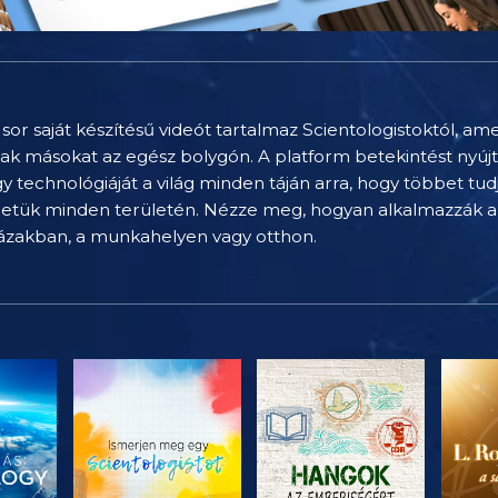
sor saját készítésű videót tartalmaz Scientologistoktól, am
nak másokat az egész bolygón. A platform betekintést nyúj
technológiáját a világ minden táján arra, hogy többet tu
letük minden területén. Nézze meg, hogyan alkalmazzák a 
házakban, a munkahelyen vagy otthon.