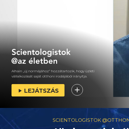
Alhain „új normájához” hozzátartozik, hogy üzleti
vállalkozását saját otthoni irodájából irányítja.
LEJÁTSZÁS
SCIENTOLOGISTOK @OTTHO