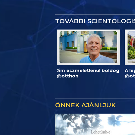
TOVÁBBI SCIENTOLOG
Jim eszméletlenül boldog
A l
@otthon
@ot
ÖNNEK AJÁNLJUK