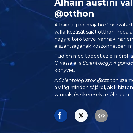
Alhain austini vá
@otthon
Alhain „új normájához” hozzátart
vállalkozását saját otthoni irodáj
nagyra törő tervei vannak, hane
elszántságának köszönhetően meg i
Tudjon meg többet az elméről, a s
Olvassa el a
Scientology: A gondo
könyvet.
A
Scientologistok @otthon
számo
a világ minden tájáról, akik bizto
vannak, és sikeresek az életben.