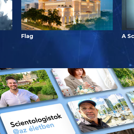
Flag
A Sc