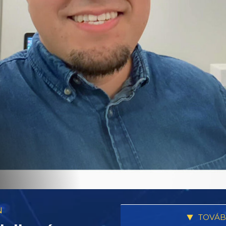
N
TOVÁB