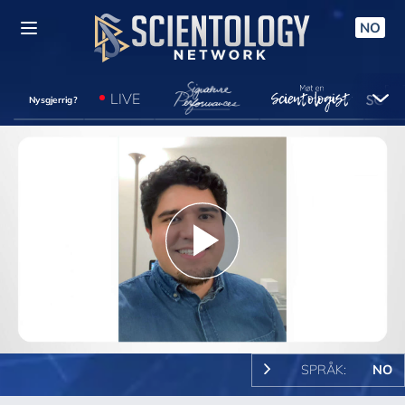
NO
LIVE
Nysgjerrig?
Play
Video
SPRÅK:
NO