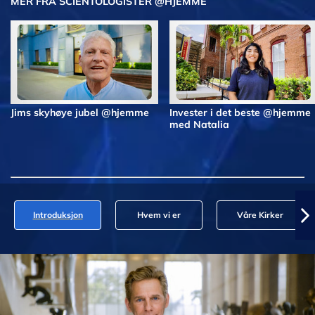
MER FRA SCIENTOLOGISTER @HJEMME
Jims skyhøye jubel @hjemme
Invester i det beste @hjemme
med Natalia
Introduksjon
Hvem vi er
Våre Kirker