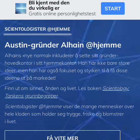
Bli kjent med den
du virkelig er
START
Gratis online personlighetstest
SCIENTOLOGISTER @HJEMME
Austin-gründer Alhain @hjemme
Alhains «nye normal» inkluderer å sette sitt gründer-
hovedkontor i sitt hjemmekontor. Han har ikke bare store
ideer, men han har også fokuset og styrken til å få disse
ideene ut på markedet!
Finn ut om sinnet, ånden og livet. Les boken
Scientology:
Tankens grunnbegreper
.
Scientologister @hjemme
viser de mange mennesker over
hele kloden som holder seg trygge, friske og blomstrer
i livet.
FÅ VITE MER