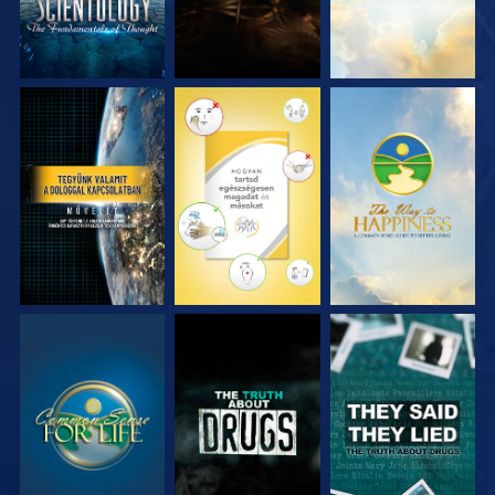
MŰSORNÉZÉS
MŰSORNÉZÉS
MŰSORNÉZÉS
MŰSORNÉZÉS
MŰSORNÉZÉS
MŰSORNÉZÉS