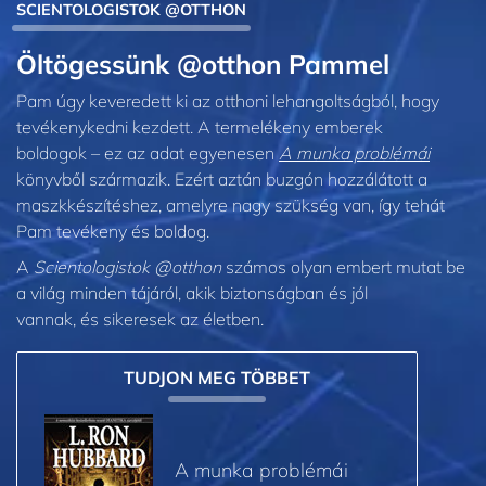
SCIENTOLOGISTOK @OTTHON
Öltögessünk @otthon Pammel
Pam úgy keveredett ki az otthoni lehangoltságból, hogy
tevékenykedni kezdett. A termelékeny emberek
boldogok – ez az adat egyenesen
A munka problémái
könyvből származik. Ezért aztán buzgón hozzálátott a
maszkkészítéshez, amelyre nagy szükség van, így tehát
Pam tevékeny és boldog.
A
Scientologistok @otthon
számos olyan embert mutat be
a világ minden tájáról, akik biztonságban és jól
vannak, és sikeresek az életben.
TUDJON MEG TÖBBET
A munka problémái