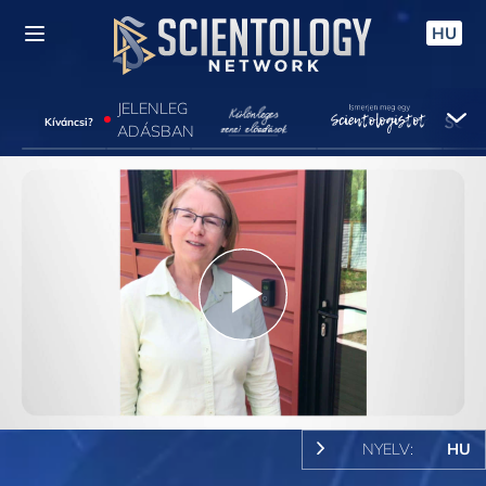
HU
JELENLEG
Kíváncsi?
ADÁSBAN
Play
Video
NYELV:
HU