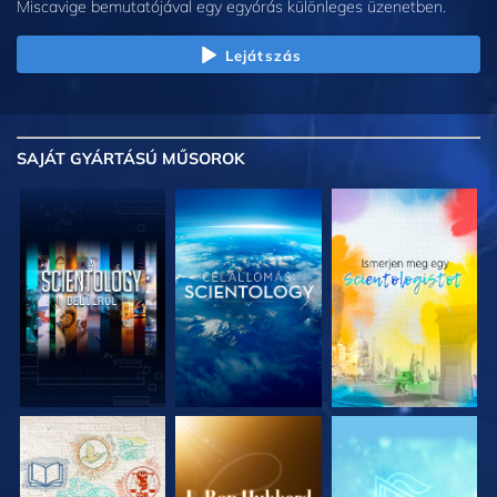
Miscavige bemutatójával egy egyórás különleges üzenetben.
Lejátszás
SAJÁT GYÁRTÁSÚ MŰSOROK
A SOROZAT
A SOROZAT
A SOROZAT