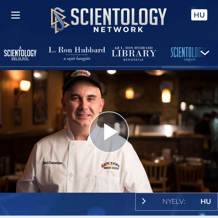
HU
Play
Video
NYELV:
HU