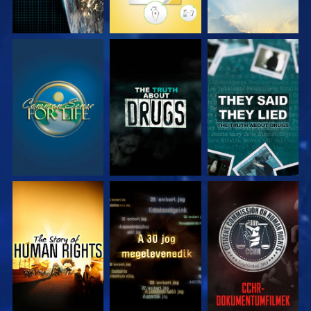
MŰSORNÉZÉS
MŰSORNÉZÉS
MŰSORNÉZÉS
MŰSORNÉZÉS
MŰSORNÉZÉS
MŰSORNÉZÉS