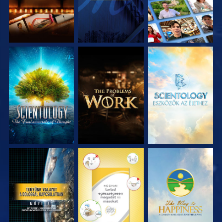
A SOROZAT
A SOROZAT
A SOROZAT
RÉSZEI
RÉSZEI
RÉSZEI
MŰSORNÉZÉS
MŰSORNÉZÉS
MŰSORNÉZÉS