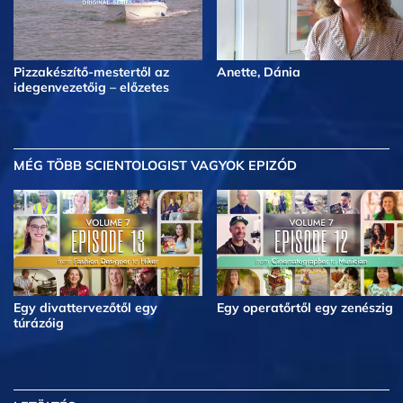
Pizzakészítő-mestertől az
Anette, Dánia
idegenvezetőig – előzetes
MÉG TÖBB
SCIENTOLOGIST VAGYOK EPIZÓD
Egy divattervezőtől egy
Egy operatőrtől egy zenészig
túrázóig