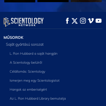
MŰSORNÉZÉS
MŰSORNÉZÉS
A SOROZAT
RÉSZEI
MŰSOROK
Saját gyártású sorozat
L. Ron Hubbard a saját hangján
A Scientology belülről
Célállomás: Scientology
Ismerjen meg egy Scientologistot
Hangok az emberiségért
Az L. Ron Hubbard Library bemutatja