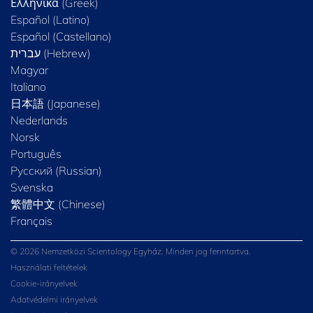
Ελληνικά (Greek)
Español (Latino)
Español (Castellano)
Magyar
Italiano
日本語 (Japanese)
Nederlands
Norsk
Português
Русский (Russian)
Svenska
繁體中文 (Chinese)
Français
© 2026 Nemzetközi Scientology Egyház. Minden jog fenntartva.
Használati feltételek
Cookie-irányelvek
Adatvédelmi irányelvek