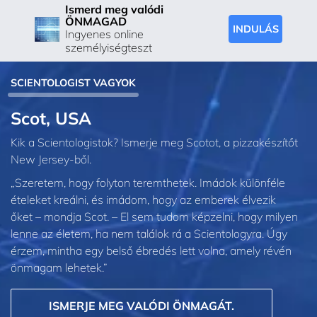
Ismerd meg valódi
ÖNMAGAD
INDULÁS
Ingyenes online
személyiségteszt
SCIENTOLOGIST VAGYOK
Scot, USA
Kik a Scientologistok? Ismerje meg Scotot, a pizzakészítőt
New Jersey-ből.
„Szeretem, hogy folyton teremthetek. Imádok különféle
ételeket kreálni, és imádom, hogy az emberek élvezik
őket – mondja Scot. – El sem tudom képzelni, hogy milyen
lenne az életem, ha nem találok rá a Scientologyra. Úgy
érzem, mintha egy belső ébredés lett volna, amely révén
önmagam lehetek.”
ISMERJE MEG VALÓDI ÖNMAGÁT.