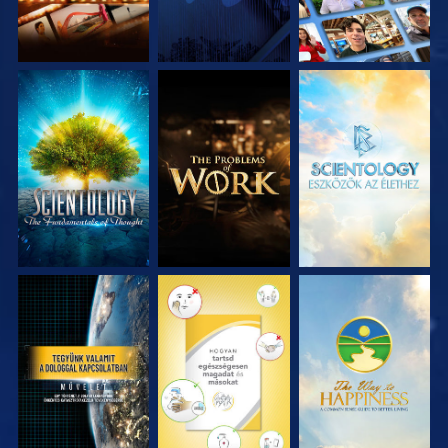
A SOROZAT
A SOROZAT
A SOROZAT
RÉSZEI
RÉSZEI
RÉSZEI
MŰSORNÉZÉS
MŰSORNÉZÉS
MŰSORNÉZÉS