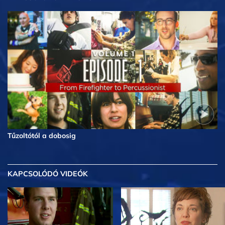
Tűzoltótól a dobosig
KAPCSOLÓDÓ VIDEÓK