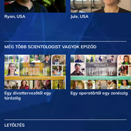
Ryan, USA
Jule, USA
MÉG TÖBB
SCIENTOLOGIST VAGYOK EPIZÓD
Egy divattervezőtől egy
Egy operatőrtől egy zenészig
túrázóig
LETÖLTÉS