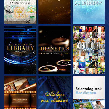
A SOROZAT
A SOROZAT
MŰSORNÉZÉS
RÉSZEI
RÉSZEI
A SOROZAT
MŰSORNÉZÉS
A SOROZAT
RÉSZEI
RÉSZEI