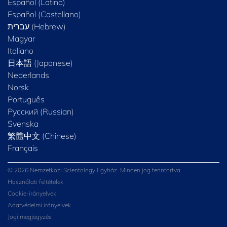
Español (Latino)
Español (Castellano)
Magyar
Italiano
日本語 (Japanese)
Nederlands
Norsk
Português
Русский (Russian)
Svenska
繁體中文 (Chinese)
Français
© 2026 Nemzetközi Scientology Egyház. Minden jog fenntartva.
Használati feltételek
Cookie-irányelvek
Adatvédelmi irányelvek
Jogi megjegyzés