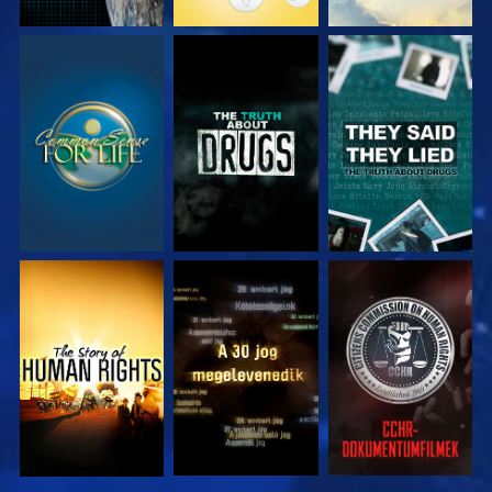
MŰSORNÉZÉS
MŰSORNÉZÉS
MŰSORNÉZÉS
MŰSORNÉZÉS
MŰSORNÉZÉS
MŰSORNÉZÉS