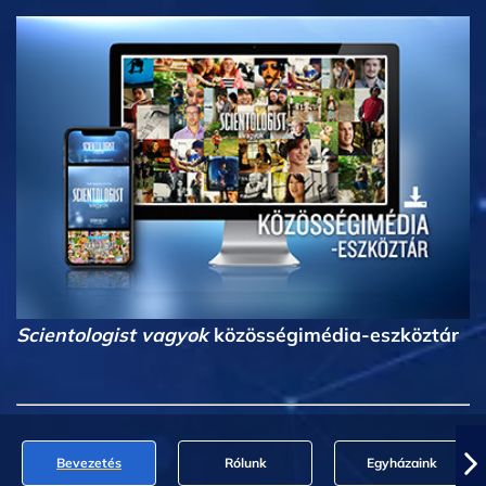
Scientologist vagyok
közösségimédia-eszköztár
Bevezetés
Rólunk
Egyházaink