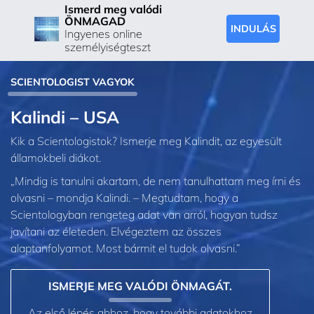
Ismerd meg valódi
ÖNMAGAD
INDULÁS
Ingyenes online
személyiségteszt
SCIENTOLOGIST VAGYOK
Kalindi – USA
Kik a Scientologistok? Ismerje meg Kalindit, az egyesült
államokbeli diákot.
„Mindig is tanulni akartam, de nem tanulhattam meg írni és
olvasni – mondja Kalindi. – Megtudtam, hogy a
Scientologyban rengeteg adat van arról, hogyan tudsz
javítani az életeden. Elvégeztem az összes
alaptanfolyamot. Most bármit el tudok olvasni.”
ISMERJE MEG VALÓDI ÖNMAGÁT.
Az első lépés ahhoz, hogy további adatokhoz