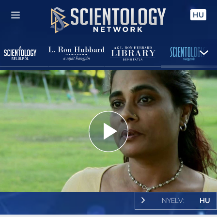
HU
Play
Video
NYELV:
HU