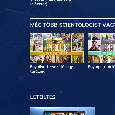
(előzetes)
MÉG TÖBB
SCIENTOLOGIST VAG
Egy divattervezőtől egy
Egy operatőrtő
túrázóig
LETÖLTÉS