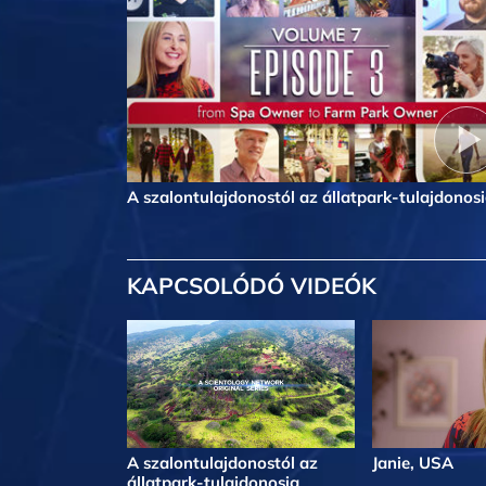
A szalontulajdonostól az állatpark-tulajdonos
KAPCSOLÓDÓ VIDEÓK
A szalontulajdonostól az
Janie, USA
állatpark-tulajdonosig