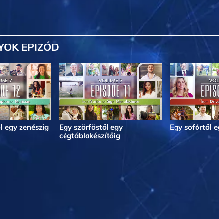
YOK EPIZÓD
l egy zenészig
Egy szörföstől egy
Egy sofőrtől 
cégtáblakészítőig