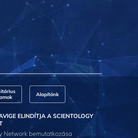
tárius
Alapítónk
ramok
AVIGE ELINDÍTJA A SCIENTOLOGY
T
gy Network bemutatkozása