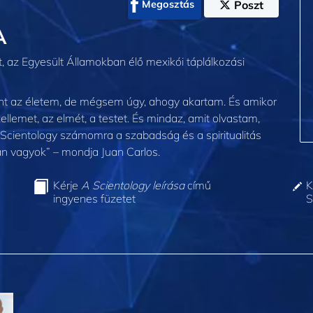
Megosztás
Poszt
A
t, az Egyesült Államokban élő mexikói táplálkozási
ment az életem, de mégsem úgy, ahogy akartam. És amikor
lemet, az elmét, a testet. És mindaz, amit olvastam,
Scientology számomra a szabadság és a spiritualitás
ban vagyok” – mondja Juan Carlos.
Kérje
A Scientology leírása
című
K
ingyenes füzetet
S