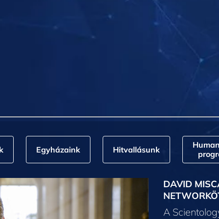
Humani
k
Egyházaink
Hitvallásunk
prog
DAVID MISC
NETWORKÖ
A Scientolo