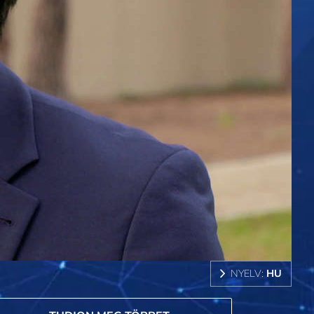
NYELV:
HU