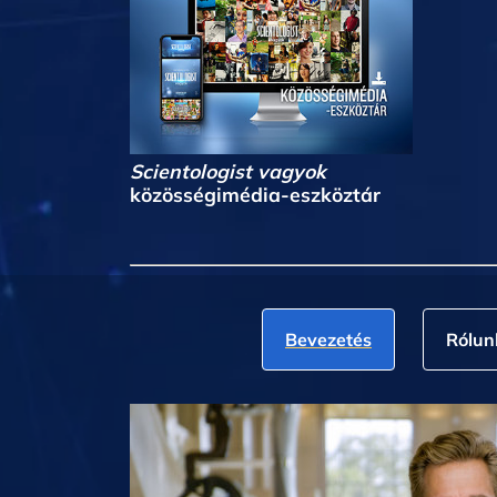
Scientologist vagyok
közösségimédia-eszköztár
Bevezetés
Rólun