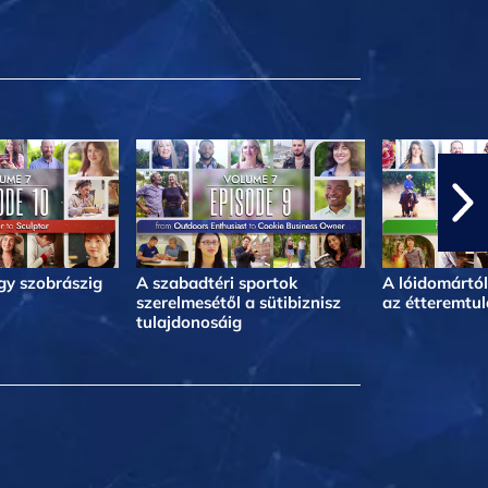
egy szobrászig
A szabadtéri sportok
A lóidomártól
szerelmesétől a sütibiznisz
az étteremtul
tulajdonosáig