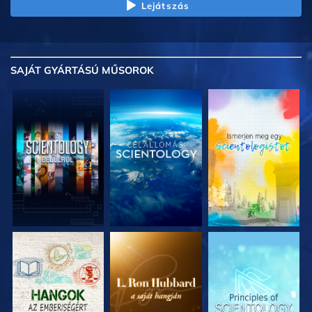
Lejátszás
SAJÁT GYÁRTÁSÚ MŰSOROK
A SOROZAT
A SOROZAT
A SOROZAT
RÉSZEI
RÉSZEI
RÉSZEI