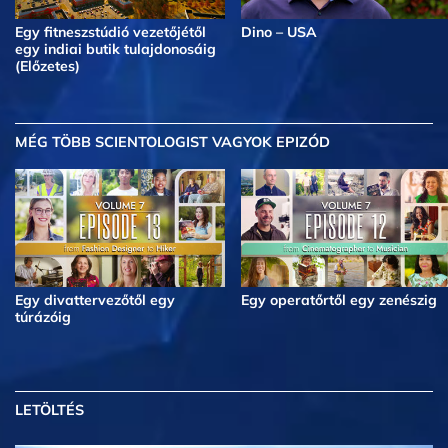
Egy fitneszstúdió vezetőjétől
Dino – USA
egy indiai butik tulajdonosáig
(Előzetes)
MÉG TÖBB
SCIENTOLOGIST VAGYOK EPIZÓD
Egy divattervezőtől egy
Egy operatőrtől egy zenészig
túrázóig
LETÖLTÉS