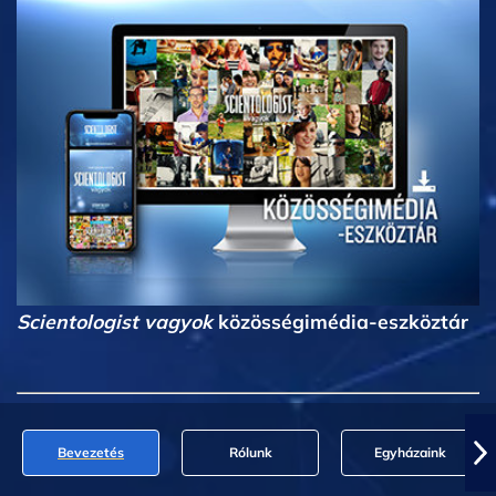
Scientologist vagyok
közösségimédia-eszköztár
Bevezetés
Rólunk
Egyházaink