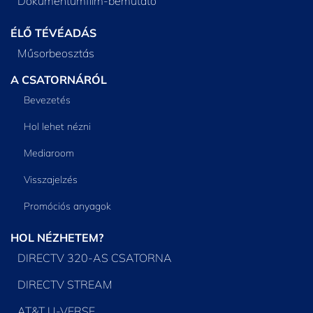
Dokumentumfilm-bemutató
ÉLŐ TÉVÉADÁS
Műsorbeosztás
A CSATORNÁRÓL
Bevezetés
Hol lehet nézni
Mediaroom
Visszajelzés
Promóciós anyagok
HOL NÉZHETEM?
DIRECTV 320-AS CSATORNA
DIRECTV STREAM
AT&T U-VERSE