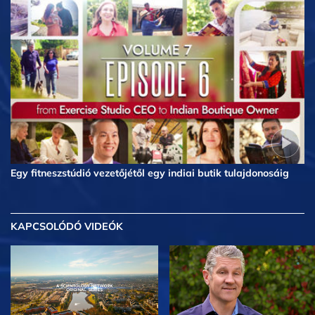
Egy fitneszstúdió vezetőjétől egy indiai butik tulajdonosáig
KAPCSOLÓDÓ VIDEÓK