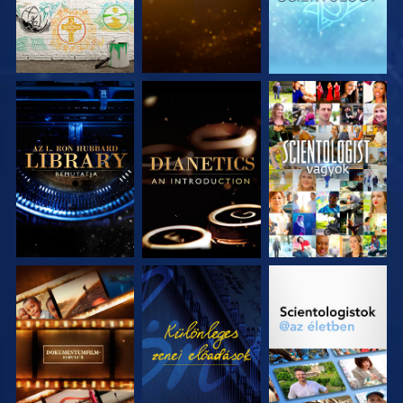
A SOROZAT
A SOROZAT
MŰSORNÉZÉS
RÉSZEI
RÉSZEI
A SOROZAT
MŰSORNÉZÉS
A SOROZAT
RÉSZEI
RÉSZEI