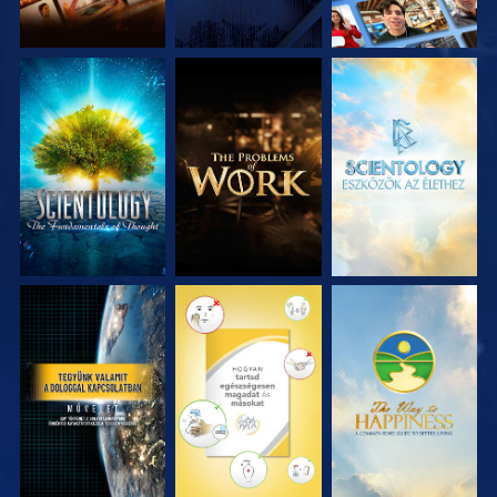
A SOROZAT
A SOROZAT
A SOROZAT
RÉSZEI
RÉSZEI
RÉSZEI
MŰSORNÉZÉS
MŰSORNÉZÉS
MŰSORNÉZÉS