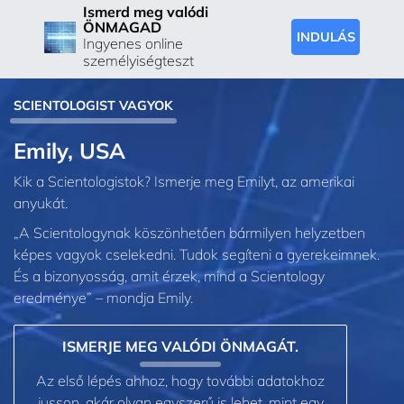
Ismerd meg valódi
ÖNMAGAD
INDULÁS
Ingyenes online
személyiségteszt
SCIENTOLOGIST VAGYOK
Emily, USA
Kik a Scientologistok? Ismerje meg Emilyt, az amerikai
anyukát.
„A Scientologynak köszönhetően bármilyen helyzetben
képes vagyok cselekedni. Tudok segíteni a gyerekeimnek.
És a bizonyosság, amit érzek, mind a Scientology
eredménye” – mondja Emily.
ISMERJE MEG VALÓDI ÖNMAGÁT.
Az első lépés ahhoz, hogy további adatokhoz
jusson, akár olyan egyszerű is lehet, mint egy