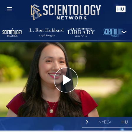
HU
Play
Video
NYELV:
HU