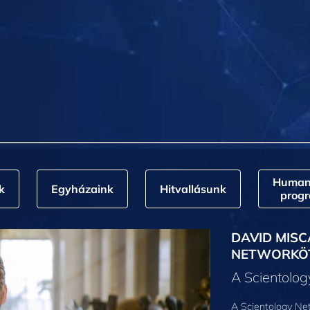
Humani
k
Egyházaink
Hitvallásunk
prog
DAVID MISC
NETWORKÖ
A Scientolo
A Scientology Net