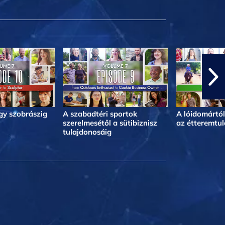
egy szobrászig
A szabadtéri sportok
A lóidomártól
szerelmesétől a sütibiznisz
az étteremtul
tulajdonosáig