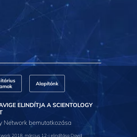
tárius
Alapítónk
ramok
AVIGE ELINDÍTJA A SCIENTOLOGY
T
gy Network bemutatkozása
work 2018. március 12-i elindítása David