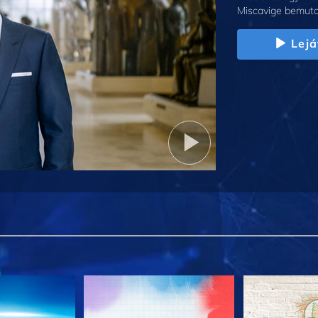
Miscavige bemuta
Lejá