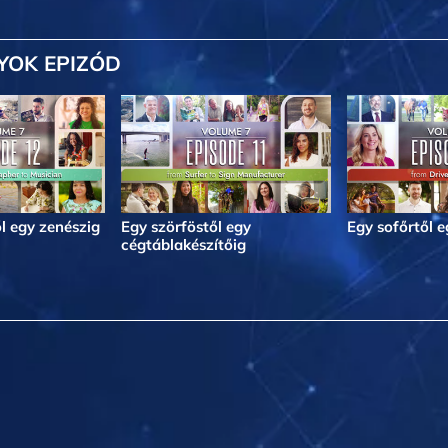
YOK EPIZÓD
l egy zenészig
Egy szörföstől egy
Egy sofőrtől 
cégtáblakészítőig