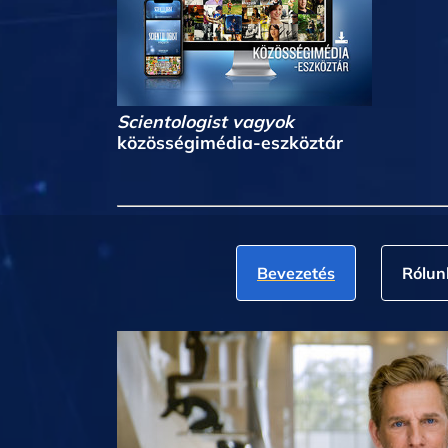
Scientologist vagyok
közösségimédia-eszköztár
Bevezetés
Rólun