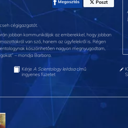
Megosztás
Poszt
 cseh cégigazgatót.
orán jobban kommunikáljak az emberekkel, hogy jobban
mazottakról van szó, hanem az ügyfelekről is. Régen
cientologynak köszönhetően nagyon megnyugodtam,
gokat” – mondja Barbora.
Kérje
A Scientology leírása
című
K
ingyenes füzetet
S