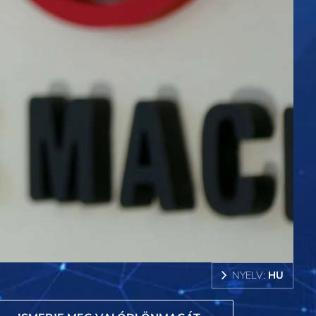
NYELV:
HU