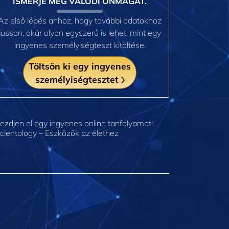
ISMERJE MEG VALÓDI ÖNMAGÁT.
Az első lépés ahhoz, hogy további adatokhoz
jusson, akár olyan egyszerű is lehet, mint egy
ingyenes személyiségteszt kitöltése.
Töltsön ki egy ingyenes
személyiségtesztet
ezdjen el egy ingyenes online tanfolyamot:
cientology – Eszközök az élethez