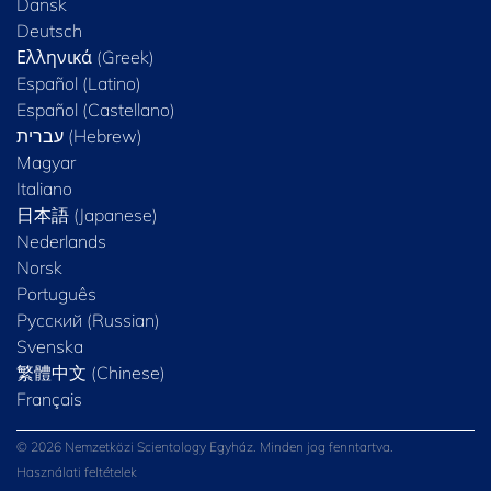
Dansk
Deutsch
Ελληνικά (Greek)
Español (Latino)
Español (Castellano)
Magyar
Italiano
日本語 (Japanese)
Nederlands
Norsk
Português
Русский (Russian)
Svenska
繁體中文 (Chinese)
Français
© 2026 Nemzetközi Scientology Egyház. Minden jog fenntartva.
Használati feltételek