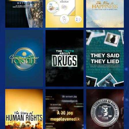
MŰSORNÉZÉS
MŰSORNÉZÉS
MŰSORNÉZÉS
MŰSORNÉZÉS
MŰSORNÉZÉS
MŰSORNÉZÉS