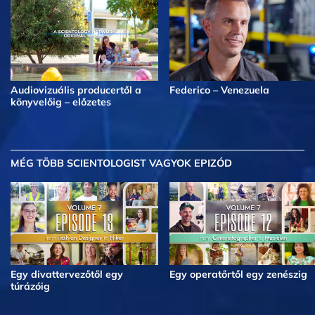
Audiovizuális producertől a
Federico – Venezuela
könyvelőig – előzetes
MÉG TÖBB
SCIENTOLOGIST VAGYOK EPIZÓD
Egy divattervezőtől egy
Egy operatőrtől egy zenészig
túrázóig