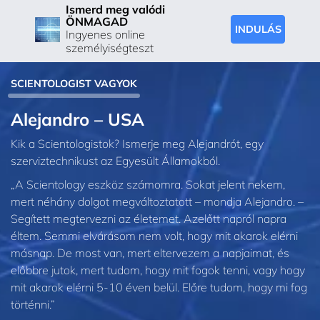
Ismerd meg valódi
ÖNMAGAD
INDULÁS
Ingyenes online
személyiségteszt
SCIENTOLOGIST VAGYOK
Alejandro – USA
Kik a Scientologistok? Ismerje meg Alejandrót, egy
szerviztechnikust az Egyesült Államokból.
„A Scientology eszköz számomra. Sokat jelent nekem,
mert néhány dolgot megváltoztatott – mondja Alejandro. –
Segített megtervezni az életemet. Azelőtt napról napra
éltem. Semmi elvárásom nem volt, hogy mit akarok elérni
másnap. De most van, mert eltervezem a napjaimat, és
előbbre jutok, mert tudom, hogy mit fogok tenni, vagy hogy
mit akarok elérni 5-10 éven belül. Előre tudom, hogy mi fog
történni.”