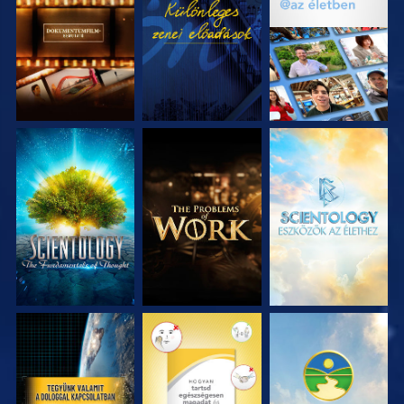
A SOROZAT
MŰSORNÉZÉS
A SOROZAT
RÉSZEI
RÉSZEI
A SOROZAT
A SOROZAT
A SOROZAT
RÉSZEI
RÉSZEI
RÉSZEI
MŰSORNÉZÉS
MŰSORNÉZÉS
MŰSORNÉZÉS