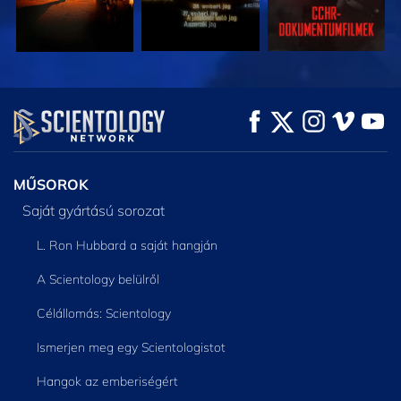
MŰSORNÉZÉS
MŰSORNÉZÉS
A SOROZAT
RÉSZEI
MŰSOROK
Saját gyártású sorozat
L. Ron Hubbard a saját hangján
A Scientology belülről
Célállomás: Scientology
Ismerjen meg egy Scientologistot
Hangok az emberiségért