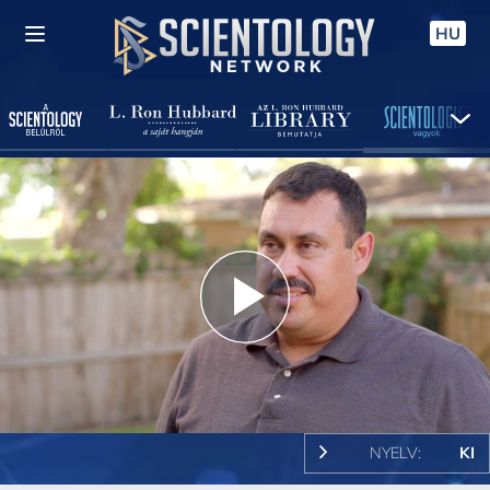
HU
Play
Video
NYELV:
KI