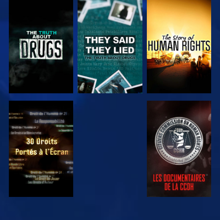
REGARDER
REGARDER
REGARDER
REGARDER
REGARDER
REGARDER