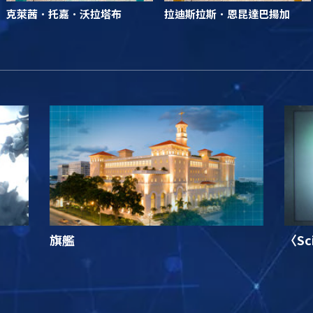
克萊茜．托嘉．沃拉塔布
拉迪斯拉斯．恩昆達巴揚加
旗艦
〈Sc