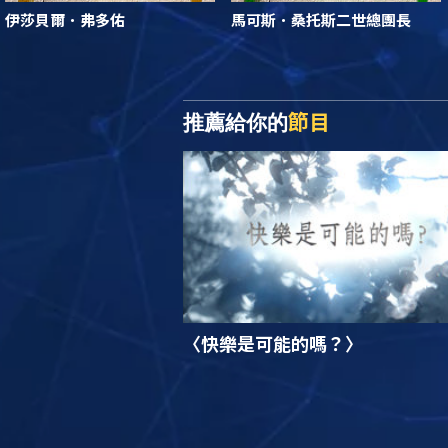
伊莎貝爾．弗多佑
馬可斯．桑托斯二世總團長
節目
推薦給你的
〈快樂是可能的嗎？〉