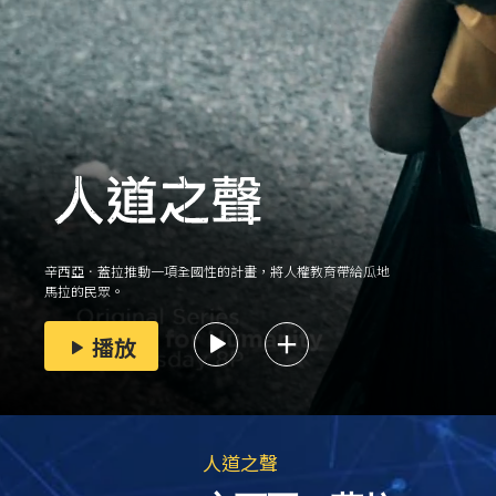
辛西亞．蓋拉推動一項全國性的計畫，將人權教育帶給瓜地
馬拉的民眾。
播放
人道之聲