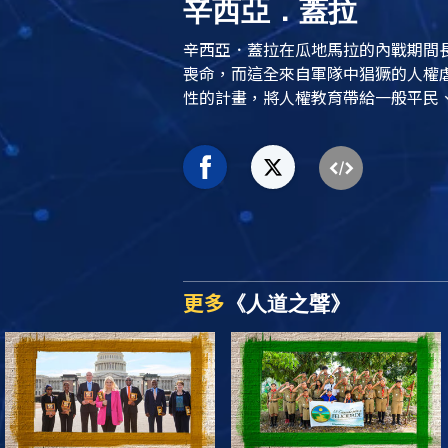
辛西亞．蓋拉
辛西亞．蓋拉在瓜地馬拉的內戰期間
喪命，而這全來自軍隊中猖獗的人權
性的計畫，將人權教育帶給一般平民
更多
《人道之聲》