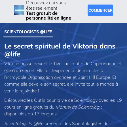
Découvrez qui vous
êtes réellement
COMMENCER
Test gratuit de
personnalité en ligne
SCIENTOLOGISTS @LIFE
Le secret spirituel de Viktoria dans
@life
Viktoria passe devant le Tivoli au centre de Copenhague et
elle a un secret. Elle fait l’expérience de miracles à
l’incroyable
Organisation avancée et Saint Hill Europe
. Et
comme elle dévoile son secret, elle invite tout le monde à
venir la rejoindre !
Découvrez les Outils pour la vie de Scientology avec les
19
cours en ligne gratuits
du
Manuel de Scientology
,
disponibles en 17 langues.
Scientologists @life
présente des Scientologistes du