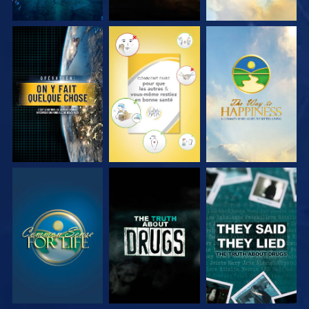
REGARDER
REGARDER
REGARDER
REGARDER
REGARDER
REGARDER