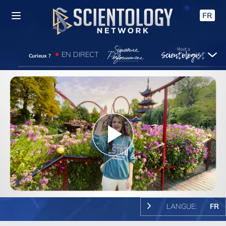
FR
EN DIRECT
Curieux ?
Play
Video
LANGUE:
FR