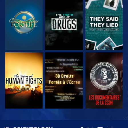
REGARDER
REGARDER
REGARDER
REGARDER
REGARDER
REGARDER