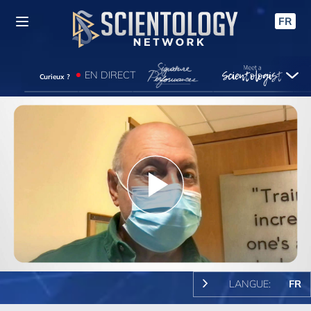
FR
EN DIRECT
Curieux ?
Play
Video
LANGUE:
FR