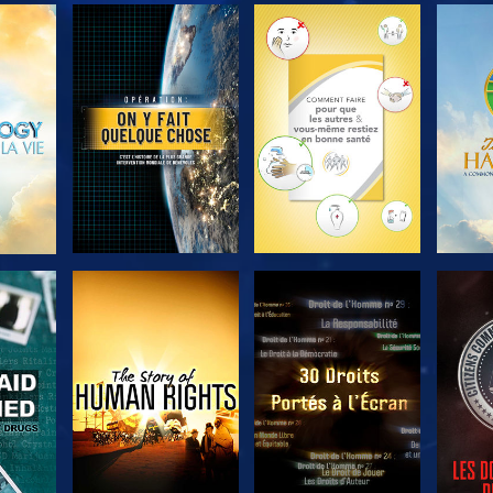
ER
DÉCOUVRIR LES
DÉCOUVRIR LES
DÉC
SÉRIES
SÉRIES
ER
REGARDER
REGARDER
R