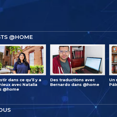
ISTS @HOME
stir dans ce qu’il y a
Des traductions avec
Un 
ieux avec Natalia
Bernardo dans @home
Pá
s @home
OUS