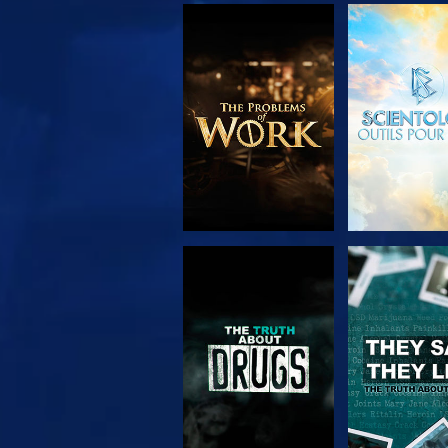
DÉCOUVRIR LES
REGARD
SÉRIES
REGARDER
REGARD