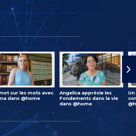
mot sur les mots avec
Angelica apprécie les
Un 
lma dans @home
Fondements dans la vie
co
dans @home
@h