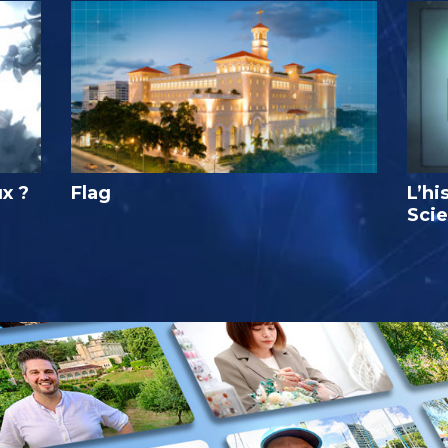
ux ?
Flag
L’hi
Sci