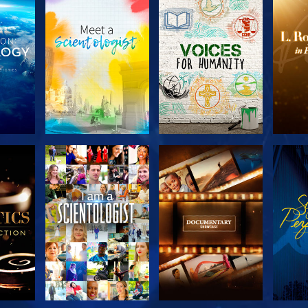
 LES
DÉCOUVRIR LES
DÉCOUVRIR LES
DÉC
S
SÉRIES
SÉRIES