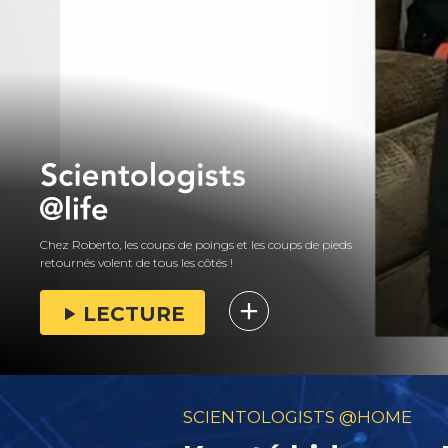
Chez Roberto, les coups de poings et les coups de pieds
retournés volent de tous les côtés !
LECTURE
SCIENTOLOGISTS @HOME