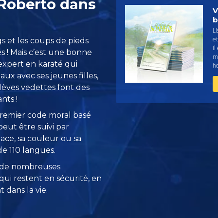
 Roberto dans
V
b
L
et
s et les coups de pieds
Il
s ! Mais c’est une bonne
m
expert en karaté qui
h
ux avec ses jeunes filles,
lèves vedettes font des
nts !
remier code moral basé
eut être suivi par
race, sa couleur ou sa
 de 110 langues.
 de nombreuses
ui restent en sécurité, en
 dans la vie.