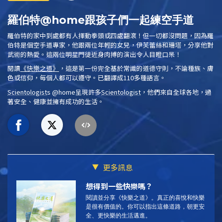
羅伯特@home跟孩子們一起練空手道
羅伯特的家中到處都有人揮動拳頭或四處翻滾！但一切都沒問題，因為羅
伯特是個空手道專家，他跟兩位年輕的女兒，伊芙蕾絲和珊塔，分享他對
武術的熱愛。這兩位明星門徒近身肉搏的演出令人目瞪口呆！
閱讀
《快樂之道》
，這是第一份完全基於常識的道德守則，不論種族、膚
色或信仰，每個人都可以遵守。已翻譯成110多種語言。
Scientologist
s @home
呈現許多
Scientologist
，他們來自全球各地，過
著安全、健康並擁有成功的生活。
更多訊息
想得到一些快樂嗎？
閱讀並分享《快樂之道》。
真正的喜悅和快樂
是很有價值的。你可以指出這條道路，朝更安
全、更快樂的生活邁進。