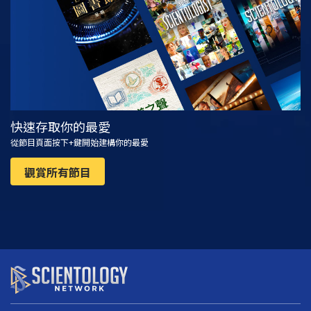
快速存取你的最愛
從節目頁面按下+鍵開始建構你的最愛
觀賞所有節目