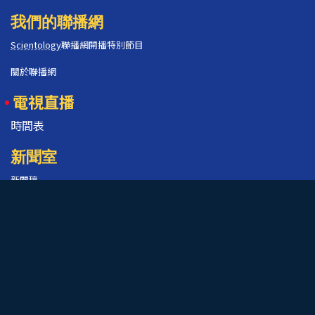
我們的聯播網
Scientology
聯播網開播特別節目
關於聯播網
電視直播
時間表
新聞室
新聞稿
你尚未登入？
宣傳資源
你錯過了
我們的節目
申請你的免費登入帳號
觀賞方式
DIRECTV頻道320