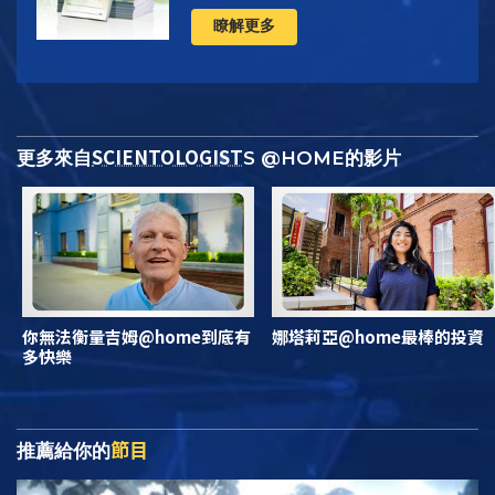
瞭解更多
SCIENTOLOGIST
更多來自
S @HOME的影片
你無法衡量吉姆@home到底有
娜塔莉亞@home最棒的投資
多快樂
節目
推薦給你的