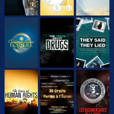
REGARDER
REGARDER
REGARDER
REGARDER
REGARDER
REGARDER