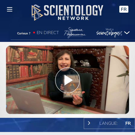
FR
EN DIRECT
Curieux ?
Play
Video
LANGUE:
FR