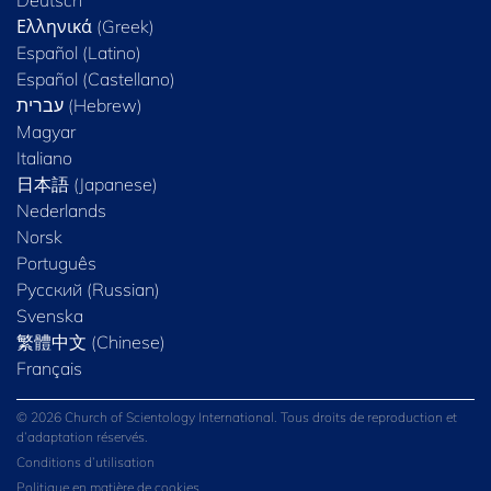
Deutsch
Ελληνικά (Greek)
Español (Latino)
Español (Castellano)
Magyar
Italiano
日本語 (Japanese)
Nederlands
Norsk
Português
Русский (Russian)
Svenska
繁體中文 (Chinese)
Français
© 2026 Church of Scientology International. Tous droits de reproduction et
d’adaptation réservés.
Conditions d’utilisation
Politique en matière de cookies