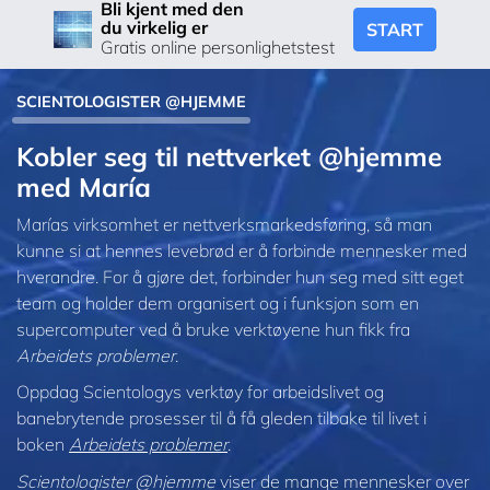
Bli kjent med den
du virkelig er
START
Gratis online personlighetstest
SCIENTOLOGISTER @HJEMME
Kobler seg til nettverket @hjemme
med María
Marías virksomhet er nettverks­markedsføring, så man
kunne si at hennes levebrød er å forbinde mennesker med
hverandre. For å gjøre det, forbinder hun seg med sitt eget
team og holder dem organisert og i funksjon som en
supercomputer ved å bruke verktøyene hun fikk fra
Arbeidets problemer
.
Oppdag Scientologys verktøy for arbeidslivet og
banebrytende prosesser til å få gleden tilbake til livet i
boken
Arbeidets problemer
.
Scientologister @hjemme
viser de mange mennesker over