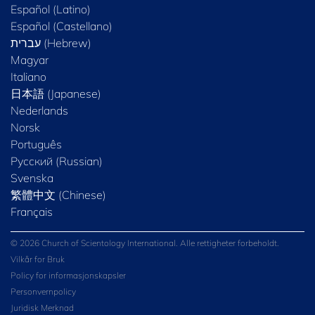
Español (Latino)
Español (Castellano)
Magyar
Italiano
日本語 (Japanese)
Nederlands
Norsk
Português
Русский (Russian)
Svenska
繁體中文 (Chinese)
Français
© 2026 Church of Scientology International. Alle rettigheter forbeholdt.
Vilkår for Bruk
Policy for informasjonskapsler
Personvernpolicy
Juridisk Merknad