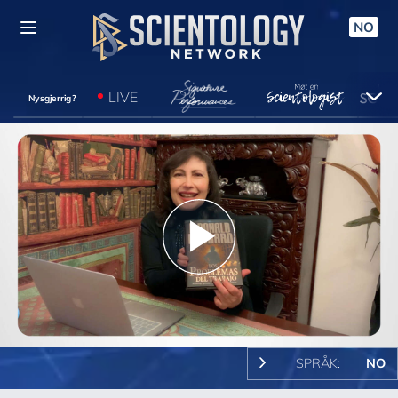
NO
LIVE
Nysgjerrig?
Play
Video
SPRÅK:
NO