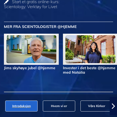
Start et gratis online-kurs:
Scientology: Verktøy for Livet
MER FRA SCIENTOLOGISTER @HJEMME
Jims skyhøye jubel @hjemme
Invester i det beste @hjemme
med Natalia
Introduksjon
Hvem vi er
Våre Kirker