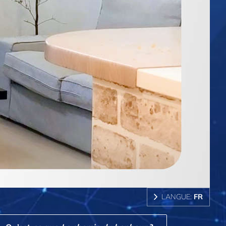
LANGUE:
FR