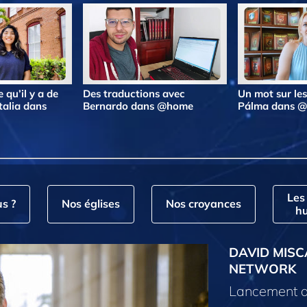
 qu’il y a de
Des traductions avec
Un mot sur le
talia dans
Bernardo dans @home
Pálma dans 
Les
s ?
Nos églises
Nos croyances
hu
DAVID MISC
NETWORK
Lancement d